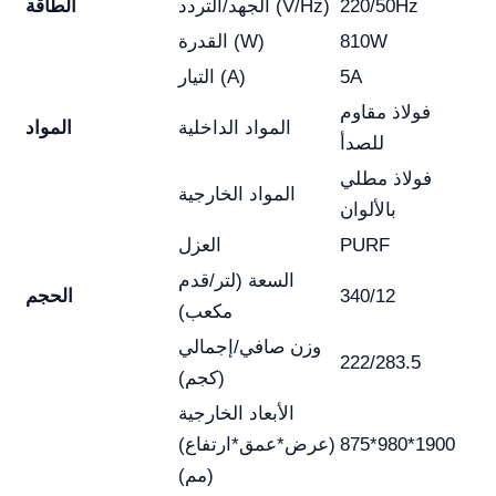
220/50Hz
الجهد/التردد (V/Hz)
الطاقة
810W
القدرة (W)
5A
التيار (A)
فولاذ مقاوم
المواد الداخلية
المواد
للصدأ
فولاذ مطلي
المواد الخارجية
بالألوان
PURF
العزل
السعة (لتر/قدم
340/12
الحجم
مكعب)
وزن صافي/إجمالي
222/283.5
(كجم)
الأبعاد الخارجية
875*980*1900
(عرض*عمق*ارتفاع)
(مم)