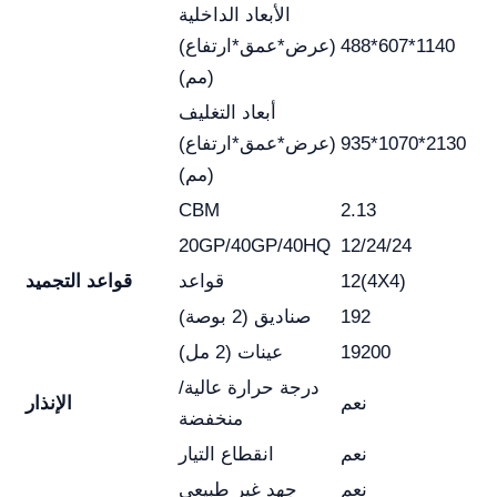
الأبعاد الداخلية
488*607*1140
(عرض*عمق*ارتفاع)
(مم)
أبعاد التغليف
935*1070*2130
(عرض*عمق*ارتفاع)
(مم)
CBM
2.13
20GP/40GP/40HQ
12/24/24
12(4X4)
قواعد
قواعد التجميد
192
صناديق (2 بوصة)
19200
عينات (2 مل)
درجة حرارة عالية/
نعم
الإنذار
منخفضة
نعم
انقطاع التيار
نعم
جهد غير طبيعي