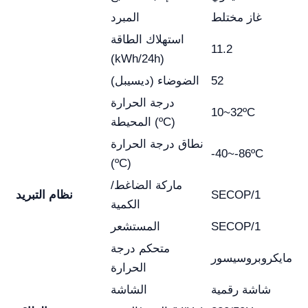
غاز مختلط
المبرد
استهلاك الطاقة
11.2
(kWh/24h)
52
الضوضاء (ديسيبل)
درجة الحرارة
10~32ºC
المحيطة (ºC)
نطاق درجة الحرارة
-40~-86ºC
(ºC)
ماركة الضاغط/
SECOP/1
نظام التبريد
الكمية
SECOP/1
المستشعر
متحكم درجة
مايكروبروسيسور
الحرارة
شاشة رقمية
الشاشة