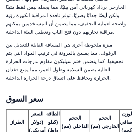
الخارجي برذاذ كهربائي آمن بيئيًا، مما يجعله ليس فقط متينًا
ولكن أيضًا جذابًا بصريًا. توفر نافذة المراقبة الكبيرة رؤية
واضحة لعملية التجفيف، مما يضمن أن المستخدمين يمكنهم
مراقبة تجاربهم دون فتح الباب وتعطيل البيئة الداخلية.
ميزة ملحوظة أخرى هي المسافة القابلة للتعديل بين
الرفوف، مما يسمح بالمرونة في ترتيب المواد التي يتم
تجفيفها. كما يتضمن ختم سيليكون مقاوم لدرجات الحرارة
العالية يضمن السلامة وطول العمر، مما يمنع فقدان
الحرارة ويحافظ على اتساق درجة الحرارة الداخلية.
سعر السوق
لوزن
الطاقة
السعر
الحجم
الحجم
صافي
(كيلو
(دولار
الطراز
الخارجي (مم)
الداخلي (مم)
كجم)
واط)
أمريكي)