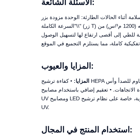
الأسئلة الشائعة:
ة أثناء الحالات الطارئة: الوحدة مزودة بزر
\"السرعة الكاملة\" (زر T) الذي يتجاوز إعدادات الوضع العادي فوراً، ويدفع مروحة التدفق المحوري 110 واط ليُخرِج الهواء بأقصى طاقته (1200 م³/س) من
بلة للطي إلى أقصى ارتفاع لها لتسهيل الوصول
المزايا والعيوب:
المزايا:
• كفاءة ترشيح HEPA العالية بنسبة 99.997% للجسيمات الدقيقة. • تصميم متين سهل الصيانة من الفولاذ المقاوم للصدأ وأس surfaces سهلة
الاتجاهات. • تعقيم إضافي باستخدام مصابيح
 على نظام ترشيح HEPA ومصابيح
UV.
استخدام المنتج في المجال: