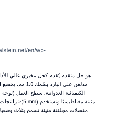
مدلفن على البا
مثبتة مغناطيسيًا وتستخدم
>(5 mm)
أسطح Trespa، راتنجات الإيبوكسي، وأسطح طاولات من السيراميك متاحة أيضاً. النافذة الأكريليكية القابلة للطي بسُمك