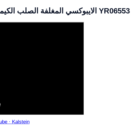
 مختبر الدخان هود YR06553 // YR06556
be · Kalstein