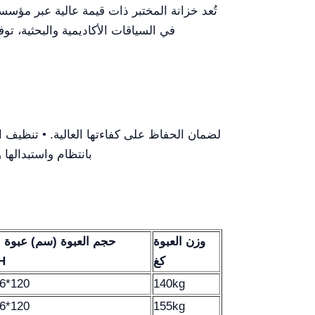
تُعد خزانة المختبر ذات قيمة عالية عبر مؤس
في السياقات الأكاديمية والبحثية، ت
والحفاظ على الشكل. • فحص م
وزن العبوة
حجم العبوة (سم) عبوة 
كغ
H
6*120
140kg
6*120
155kg