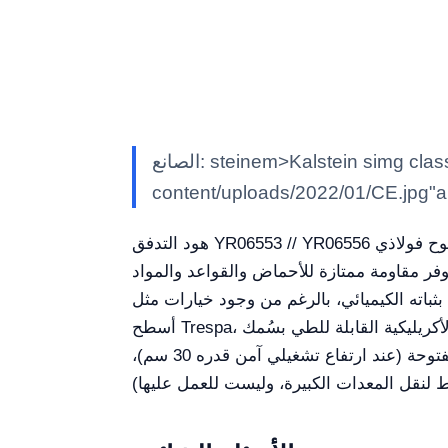
الصانع: steinem>Kalstein simg class""alignnone size-full wp-image-29188" src""https://kalstein.net/en/wp-
content/uploads/2022/01/CE.jpg"al
هود التدفق YR06553 // YR06556 هو حل متقدم يُقدم كحل مخبري عالي الأداء، مصمم لضمان بيئة آمنة ومتحكم فيها. يتكوّن هيكل الجسم من لوح فولاذي
ستر، مما يوفر مقاومة ممتازة للأحماض والقواعد والمواد
(لوحة المكتب) يستخدم لوحاً فيزيوكيميائياً صلباً بسُمك 12.7 مم، معروف بثباته الكيميائي، بالرغم من وجود خيارات مثل
مفصلات مجلفنة متينة تسمح بثلاث وضعيات رئيسية: مغلقة تماماً (لمنع الغاز الضار إلى أقصى حد)، نصف مفتوحة (عند ارتفاع تشغيلي آمن قدره 30 سم)،