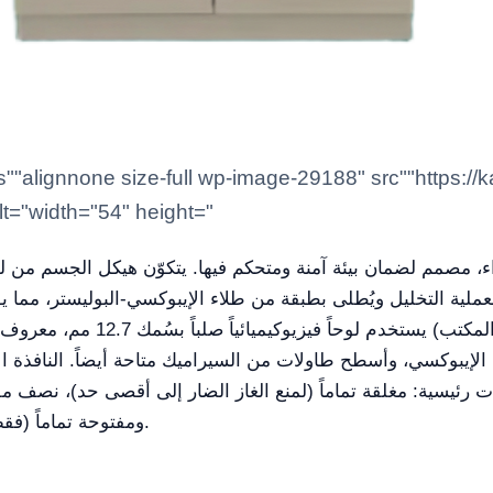
t="width="54" height="
رد بسُمك 1.0 مم، يخضع لعملية التخليل ويُطلى بطبقة من طلاء الإيبوكسي-البولي
الكيميائية العدوانية. سطح العمل 
ومفتوحة تماماً (فقط لنقل المعدات الكبيرة، وليست للعمل عليها).