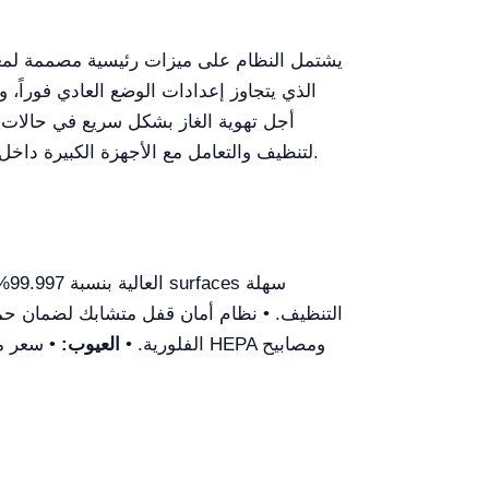
يشتمل النظام على ميزات رئيسية مصممة لمعالج
أجل تهوية الغاز بشكل سريع في حالات ال
لتنظيف والتعامل مع الأجهزة الكبيرة داخل خزانة العمل. أخيرًا، للتجميع، يجب ملاحظة أن المنتج يأتي بتعبئة تفكيكية كاملة، مما يستلزم التجميع في الموقع.
التنظيف. • نظام أمان قفل متشابك لضمان حما
UV ومصابيح LED الفلورية. •
العيوب:
• سعر مرت