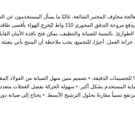
ة مخاوف المختبر الشائعة. غالبًا ما يسأل المستخدمون عن السلام
طوارئ. بالنسبة للصيانة والتنظيف، يمكن فتح نافذة الأمان القا
ية المستخدم بشكل أكبر. • سهولة الحركة بفضل العجلات متعددة 
فع نسبياً مقارنةً بحلول الترشيح الأبسط. • يحتاج إلى صيانة دورية، خاصة