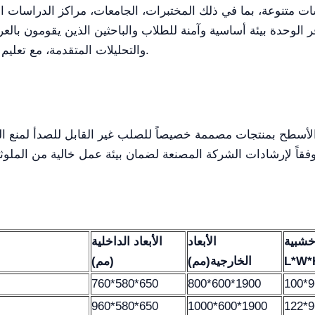
سات متنوعة، بما في ذلك المختبرات، الجامعات، مراكز الدراسات 
وفر الوحدة بيئة أساسية وآمنة للطلاب والباحثين الذين يقومون با
والتحليلات المتقدمة، مع تعليم مستمر وتطبيق بروتوكولات السلامة الأساسية.
صابيح UV بانتظام واستبدالها وفقاً لإرشادات الشركة المصنعة لضمان بيئة عمل خالية من المل
خشبية
الأبعاد
الأبعاد الداخلية
L*W*
الخارجية(مم)
(مم)
760*580*650
800*600*1900
100*9
960*580*650
1000*600*1900
122*9