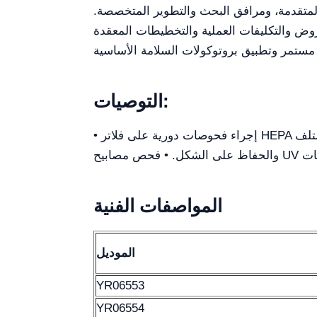
المتقدمة، ومرافق البحث والتطوير المتخصصة.
لعروض والتكليفات العملية والتخطيطات المعقدة
التوصيات:
• إجراء فحوصات دورية على فلاتر HEPA لضمان الحفاظ على كفاءتها العالية. • تنظيف الأسطح بمنتجات مصممة خصيصاً للصلب غير القابل للصدأ لمنع التلف
وثات
المواصفات الفنية
الموديل
YR06553
YR06554