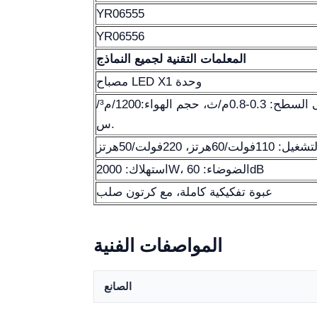
YR06555
YR06556
المعلمات التقنية لجميع النماذج
مصباح LED X1 وحدة
سرعة الهواء على السطح: 0.3-0.8م/ث، حجم الهواء:1200/م³/
س.
ولت/60هرتز، 220فولت/50هرتز
استهلاك: 2000W، الضوضاء: 60dB
عبوة تفكيكية كاملة، مع كرتون صلب
المواصفات الفنية
الصانع