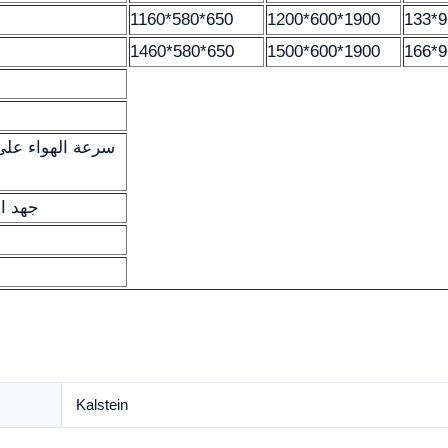
1160*580*650
1200*600*1900
133*9
1460*580*650
1500*600*1900
166*9
جهد التشغيل: 110ف
Kalstein