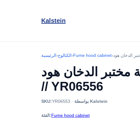
Kalstein
›
Fume hood cabinet
›
الكتالوج
›
الرئيسية
بر الدخان هود YR06553
// YR06556
بواسطة Kalstein
·
YR06553
SKU:
Fume hood cabinet
الفئة: