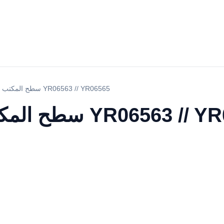
سطح المكتب دخان دخان هود YR06563 // YR06565
خان دخان هود YR06563 // YR06565