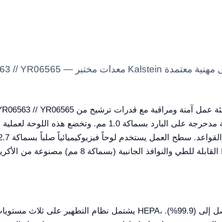
الطراز الأول. يتكون الهيكل من صفيحة فولاذية مدحرجة على الب
يشتمل نظام التطهير على ثلاث مستويات من الترشيح الأساسية: ما قبل 