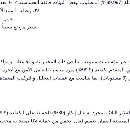
يتطلب استبدالاً دورياً لجميع أنواع الفلاتر الثلاثة ومصابيح UV.
يعمل النموذج بجهد واحد: (220 فولت/50 هرتز).
سعر مرتفع نسبياً للمعدات التي تتطلب التجميع في الموقع.
لية عبر مؤسسات متنوعة، بما في ذلك المختبرات والجامعات ومراك
المتخصصة. يوفر نظام الترشيح الثلاثي المتقدم بكفاءة (99.9%) ميزة مناس
بمنتجات مخصصة للصلب لمنع التآكل و