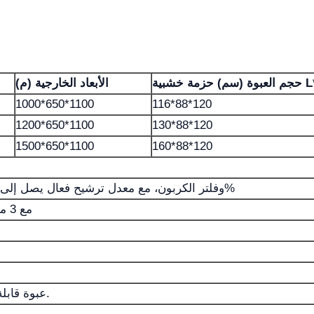
بية L*W*H
الأبعاد الخارجية (م)
1000*650*1100
116*88*120
1200*650*1100
130*88*120
1500*650*1100
160*88*120
الفُلتر: فلتر ما قبل الترشيح، فلتر HEPA وفلتر الكربون، مع معدل ترشيح فعال يصل إلى 99.9%
شاشة لمس LCD مع 3 مستويات لضبط تدفق الهواء
عبوة قابلة للفك مع صندوق كرتوني صلب وعبوة خشبية.