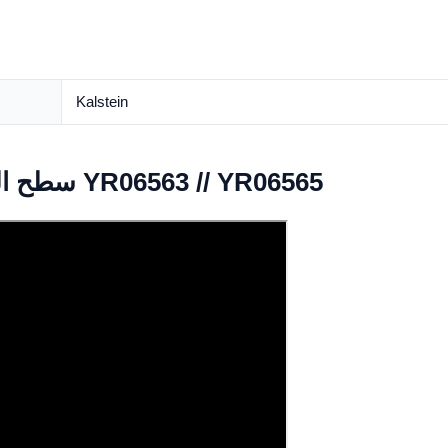
Kalstein
Video سطح المكتب دخان دخان هود YR06563 // YR06565