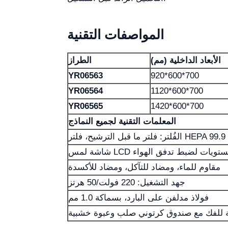
المواصفات التقنية
الأبعاد الداخلية (مم)
الطراز
YR06563
920*600*700
YR06564
1120*600*700
YR06565
1420*600*700
المعلمات التقنية لجميع النماذج
مقاوم للماء، ومضاد للتآكل، ومضاد للأكسدة
جهد التشغيل: 220 فولت/50 هرتز
فولاذ مدلفن على البارد، بسماكة 1.0 مم