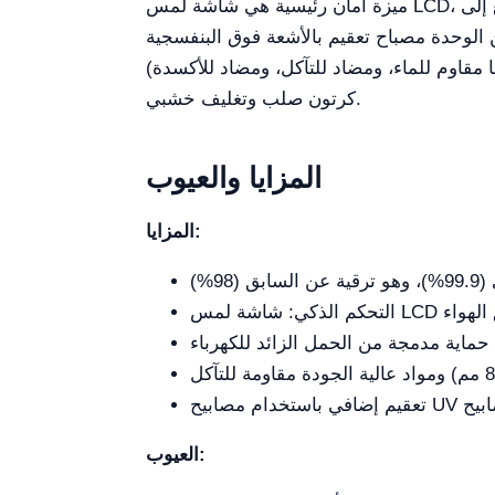
ميزة أمان رئيسية هي شاشة لمس LCD، التي تعرض مستوى تشبع الفلتر. يتم تنبيه المستخدمين بواسطة إنذارات صوتية وبصرية عندما يصل التشبع إلى
م بالأشعة فوق البنفسجية X(1) ومصباح LED بقدرة (10 وات) X(1)
(كلاهما مقاوم للماء، ومضاد للتآكل، ومضاد للأكسدة). يتطلب التثبيت في الموقع التجميع، حيث يتم توفير المنتج بتنسيق تعبئة قابل للانفصال بالكامل، مع
كرتون صلب وتغليف خشبي.
المزايا والعيوب
المزايا:
العيوب: