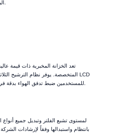
معدل الترشيح (99.9%) أقل بقليل من معيار H14 البالغ (99.997%) المطلوب لبعض البيئات فائقة الحساسية.
تعد الخزانة المخبرية ذات قيمة عا
للمستخدمين ضبط تدفق الهواء بدقة في (3 مستويات)، بما يتناسب مع عمليات التحليل والتركيب المعقدة، ويضمن بيئة آمنة ومستقرة للطلاب والباحثين.