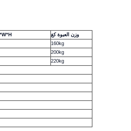
وزن العبوة كغ
حجم العبوة (سم) حزمة خش
160kg
200kg
220kg