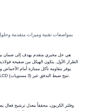
القابلة للطي والنوافذ الجانبية (بسماكة 8 مم) مصنوعة من الأكريليك. يتم التحكم بتدفق الهواء عبر شاشة لمس LCD تتيح ضبط التدفق عبر (3 مستويات).