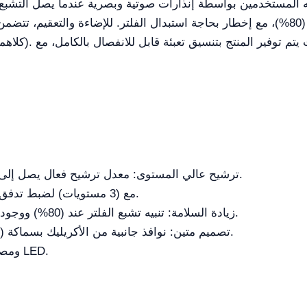
(80%)، مع إخطار بحاجة استبدال الفلتر. للإضاءة والتعقيم، تتضمن الوحدة مصباح تعقي
ترشيح عالي المستوى: معدل ترشيح فعال يصل إلى (99.9%)، وهو ترقية عن السابق (98%).
التحكم الذكي: شاشة لمس LCD مع (3 مستويات) لضبط تدفق الهواء.
زيادة السلامة: تنبيه تشبع الفلتر عند (80%) ووجود حماية مدمجة من الحمل الزائد للكهرباء.
تصميم متين: نوافذ جانبية من الأكريليك بسماكة (8 مم) ومواد عالية الجودة مقاومة للتآكل.
تعقيم إضافي باستخدام مصابيح UV ومصابيح LED.