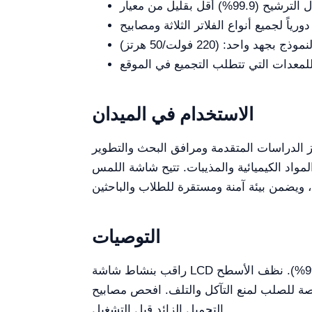
الاستخدام في الميدان
ز الدراسات المتقدمة ومرافق البحث والتطوير
بة للتعامل الآمن مع أبخرة المواد الكيميائية والمذيبات. تتيح شاشة اللمس LCD
التوصيات
راقب بنشاط شاشة LCD لمستوى تشبع الفلتر وتبديل جميع أنواع الفلاتر الثلاثة بمجرد تشغيل إنذار (80%) للحفاظ على الكفاءة (99.9%). نظف الأسطح
التلف. افحص مصابيح UV بانتظام واستبدالها وفقاً لإرشادات الشركة المصنعة لضمان تعقيم فعال. تحقق من حماية
التحميل الزائد قبل التشغيل.