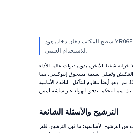
سطح المكتب دخان دخان هود YR06563 // YR06565 — معدات مختبر Kalstein بمواصفات تقنية وميزات متقدمة وحلول مهنية معتمدة
للاستخدام العلمي.
خزانة شفط الأبخرة بدون قنوات عالية الأداء YR06563 // YR06565 هي حل مخبري متقدم يهدف إلى ضمان بيئة عمل آمنة ومراقبة مع قدرات ترشيح من
ارد بسماكة 1.0 مم. وتخضع هذه اللوحة لعملية التنكيش وتُطلى بطبقة مسحوق إيبوكسي، مما
يوفر مقاومة تآكل ممتازة أمام الأحماض والقواعد. سطح العمل يستخدم لوحاً فيزيوكيميائياً صلباً بسماكة 12.7 مم، وهو أيضاً مقاوم للتآكل. النافذة الأمامية
الترشيح والأسئلة الشائعة
الترشيح، فلتر HEPA، وفلتر الكربون، محققاً معدل ترشيح فعال يصل إلى (99.9%).