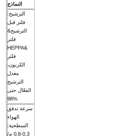
النماذج
الترشيح:
فلتر قبل
الترشيح&
فلتر
HEPPA&
فلتر
الكربون،
معدل
الترشيح
الفعّال حتى
98%
سرعة تدفق
الهواء
السطحية:
0.3-0.8 م/