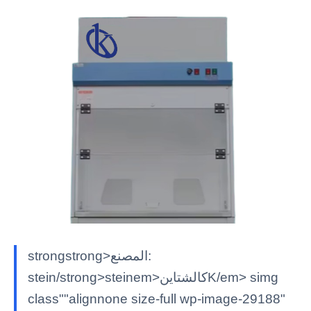
strongstrong>المصنع:
stein/strong>steinem>كالشتاينK/em> simg
class""alignnone size-full wp-image-29188"