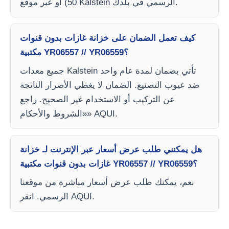
50) أو عبر موقع Kalstein الرسمي في بلدك.
كيف تعمل الضمان على خزانة غازات بدون قنوات
مكتبية YR06557 // YR06559؟
جميع معدات Kalstein تأتي بضمان لمدة عام واحد
ضد عيوب التصنيع. الضمان لا يغطي الأضرار الناتجة
عن التركيب أو الاستخدام غير الصحيح. راجع
«الشروط والأحكام» AQUI.
هل يمكنني طلب عرض أسعار عبر الإنترنت لـ خزانة
غازات بدون قنوات مكتبية YR06557 // YR06559؟
نعم، يمكنك طلب عرض أسعار مباشرة من موقعنا
الرسمي. انقر AQUI.