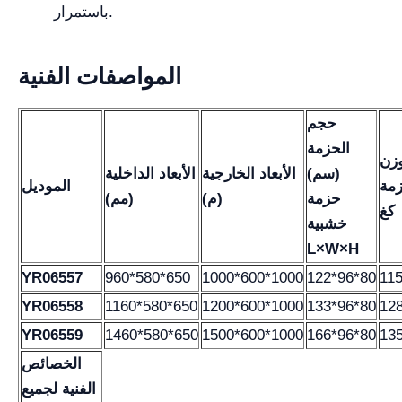
باستمرار.
المواصفات الفنية
حجم
الحزمة
زن
(سم)
الأبعاد الخارجية
الأبعاد الداخلية
زمة
الموديل
حزمة
(م)
(مم)
كغ
خشبية
L×W×H
YR06557
960*580*650
1000*600*1000
122*96*80
11
YR06558
1160*580*650
1200*600*1000
133*96*80
12
YR06559
1460*580*650
1500*600*1000
166*96*80
13
الخصائص
الفنية لجميع