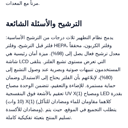
مرناً مع المعدات.
الترشيح والأسئلة الشائعة
يدمج نظام التطهير ثلاث درجات من الترشيح الأساسية:
فلتر قبل الترشيح، وفلتر HEPA، وفلتر الكربون، محققاً
معدل ترشيح فعال يصل إلى (98%). ميزة أمان رئيسية هي
شاشة LCD التي تعرض مستوى تشبع الفلتر. يتلقى
المستخدمون تنبيهات صوتية وبصرية عند وصول التشبع إلى
(80%)، لإبلاغهم بأن الفلتر يحتاج إلى الاستبدال وضمان
حماية مستمرة. للإضاءة والتعقيم، تتضمن الوحدة مصباح
تعقيم بالأشعة فوق البنفسجية UV X(1) ومصباح LED بقدرة
(10 وات) X(1) (كلاهما مقاومان للماء ومضادان للتآكل
ومضادان للأكسدة). يتطلب التجميع في الموقع، حيث يتم
تسليم المنتج بتعبئة تفكيكية كاملة.