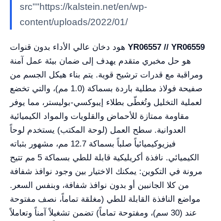
src""https://kalstein.net/en/wp-
content/uploads/2022/01/
YR06557 // YR06559
هود دخان عالي الأداء بدون قنوات
هو حل مخبري متقدم يهدف إلى ضمان بيئة عمل آمنة
ومراقبة مع قدرات ترشيح قوية. يتم بناء هيكل الجسم من
صفيحة فولاذ مطلية باردة بسماكة (1.0 مم)، والتي تخضع
لعملية التخليل وتُغطّى بطلاء إيبوكسي-بوليستر، مما يوفر
مقاومة ممتازة للأحماض والقلويات والمواد الكيميائية
العدوانية. سطح العمل (لوحة المكتب) يستخدم لوحاً
فيزيوكيميائياً صلباً بسماكة 12.7 مم، مشهور بثباته
الكيميائي. نافذة أكريليكية قابلة للطي بسماكة 5 مم تتيح
مرونة في التكوين: يمكنك الاختيار بين وجود نوافذ شفافة
من كلا الجانبين أو بدون نوافذ شفافة، وبنفس السعر.
مواضع النافذة القابلة للطي (مغلقة تماماً، نصف مفتوحة
عند (30 سم)، ومفتوحة تماماً) تضمن تشغيلاً آمناً وتعاملاً