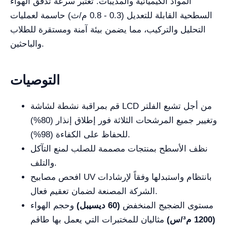
المواد الكيميائية والمذيبات. تعتبر سرعة تدفق الهواء
السطحية القابلة للتعديل (0.3 - 0.8 م/ث) حاسمة لعمليات
التحليل والتركيب، مما يضمن بيئة آمنة ومستقرة للطلاب
والباحثين.
التوصيات
قم بمراقبة نشطة لشاشة LCD من أجل تشبع الفلتر
وتغيير جميع المرشحات الثلاثة فور إطلاق إنذار (80%)
للحفاظ على الكفاءة (98%).
نظف الأسطح بمنتجات مصممة للصلب لمنع التآكل
والتلف.
افحص مصابيح UV بانتظام واستبدلها وفقاً لإرشادات
الشركة المصنعة لضمان تعقيم فعال.
مستوى الضجيج المنخفض
(60 ديسيبل)
وحجم الهواء
(1200 م³/س)
مثاليان للمختبرات التي يعمل بها طاقم