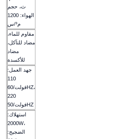
ث، حجم
الهواء: 1200
م³/س
مقاوم للماء،
مضاد للتآكل،
مضاد
للأكسدة
جهد العمل:
110
فولت/60HZ،
220
فولت/50HZ
استهلاك:
2000W،
الضجيج: