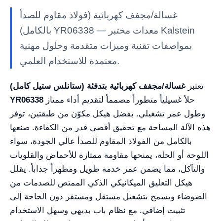
غسالة/مجفف كهربائية (فولاذ مقاوم للصدأ
بالكامل) YR06338 — معدات مختبر Kalstein
بمواصفات تقنية وميزات متقدمة وحلول مهنية
معتمدة للاستخدام العلمي.
تعتبر
غسالة/مجفف كهربائية بتدفئة (ستانلس ستيل كامل)
حلاً غسيلياً متطوراً مصمماً لتقديم أداء ممتاز
YR06338
وطول عمر تشغيلي. بفضل هيكل مكوّن من طبقتين، توفر
هذه الآلة المساحة مع تحقيق أقصى قدر من الكفاءة. صنعها
بالكامل من الفولاذ المقاوم للصدأ عالي الجودة، سواء
اللوحة أو الحلة، يمنحها مقاومة ممتازة للأحماض والقلويات
والتآكل، مما يضمن عمر خدمة طويل ومظهراً جذاباً. يقلل
هيكل التعليق الميكانيكي الذكي الممتص للصدمات من
الضوضاء ويسمح بتشغيل مستقل ومستقر دون الحاجة إلى
تثبيت إضافي. مع نظام باب بديهي وسهل الاستخدام