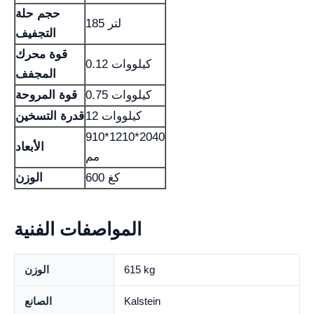
حجم حلة
185 لتر
التجفيف
قوة محرك
0.12 كيلووات
المجفف
0.75 كيلووات
قوة المروحة
12 كيلووات
قدرة التسخين
910*1210*2040
الأبعاد
مم
600 كغ
الوزن
المواصفات الفنية
615 kg
الوزن
Kalstein
الصانع