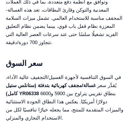
وتوافق مع أنظمة دفع متعددة، بما في ذلك العملات
المعدنية والتوكن وقارئ البطاقات، تعد هذه الغسالة-
المجفف مناسبة للاستخدام العالمي. تشمل ميزات السلامة
المعززة نظام قفل باب قوي، بينما يضمن نظام التعليق
الفريد تشغيلًا سلسًا حتى عند سرعات العصر العالية التي
تتجاوز 700 دورة/دقيقة.
سعر السوق
في السوق التنافسية لأجهزة الغسيل/التجفيف عالية الأداء،
يُقدَّر سعر
غسالة/مجفف كهربائية بتدفئة (ستانلس ستيل
بنطاق تقريبي يتراوح بين 5900 و6600
كامل) YR06338
دولارًا أمريكيًا. يعكس هذا النطاق الجودة الاستثنائية
والميزات المتقدمة للمنتج، مما يجعله خيارًا تنافسيًا لكل من
الاستخدام التجاري والمنزلي.