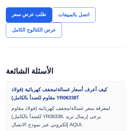
طلب عرض سعر
اتصل بالمبيعات
عرض الكتالوج الكامل
الأسئلة الشائعة
كيف أعرف أسعار غسالة/مجفف كهربائية (فولاذ
مقاوم للصدأ بالكامل) YR06338؟
لمعرفة سعر غسالة/مجفف كهربائية (فولاذ مقاوم
للصدأ بالكامل) YR06338، يرجى إرسال بريد
إلكتروني عبر نموذج الاتصال AQUI.