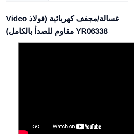
Video غسالة/مجفف كهربائية (فولاذ
مقاوم للصدأ بالكامل) YR06338