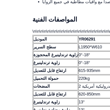
صدأ مع واقيات مطاطية في جميع الزوايا
المواصفات الفنية
\n\n\n\n\n\n\n\n\n\n\n\n\n\n\n\n\n\n\n\n\n\n\
YR06291
الموديل
L1950*W610
سطح السرير
0°-18°
زاوية ترندلينبرغ المحجوزة
0°-18°
زاوية ترندلينبرغ
615-935mm
ارتفاع قابل للتعديل
220kg
حمولة التحميل
روليكية أمريكية
المضخات
620-850mm
ارتفاع قابل للتعديل
13°
زاوية ترندلينبرغ
13°
زاوية مضاد ترندلينبرغ