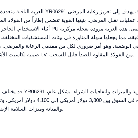
العربة الناقلة متعددة الوظائف للمريض من ف
ليات نقـل المرضى. بنيتها القوية تتضمن إطاراً من الفولاذ المعالج بالرش الكهروست
أثناء الاستخدام. الحاجز الفولاذي المقاوم للصدأ الق
ة، مما يجعلها سهلة المناورة في بيئات المستشفيات المختلفة. 
نة في الوضعية، وهو أمر ضروري لكل من مقدمي الرعاية والمرضى
صينية لكاسيت الأشعة، واقيات مطاطية في الزوايا، وعمود الوريد I.V. من الفولاذ المقاوم للصدأ قابل للسحب.
قد يختلف سعر عربات النقل م
يمكن العثور على عربة عالية الجودة كهذه 
والمتانة وميزات السلامة الإضافية التي تعتبر حاسمة في بيئة الرعاية الصحية.