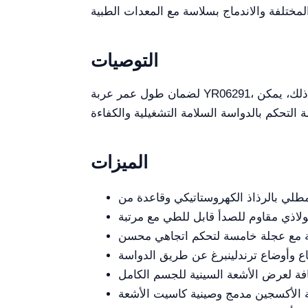
التوصيات
لضمان طول عمر عربة YR06291، يُنصح بالصيانة المنتظمة للأنظمة الهيدروليكية والحفاظ على نظافة العجلات لضمان تشغيل سلس. بالإضافة إلى ذلك، يمكن
الميزات
 مع عجلة خامسة لتحكم اتجاهي محسن
ع وأوضاع ترندلينبرغ عن طريق الدواسة
ة لعرض الأشعة السينية للجسم الكامل
الأكسجين مدمج وصينية كاسيت الأشعة