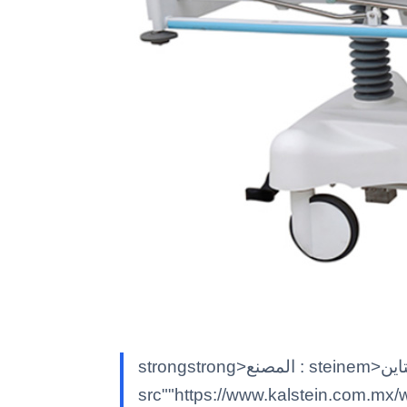
strongstrong>المصنع : steinem>كالشتاينK/em> classimg class""alignnone size-full wp-image-7597"
src""https://www.kalstein.com.mx