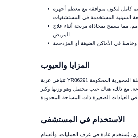
سم كامل لتكون متوافقة مع معظم أجهزة
لتأكيد، يتراوح نطاق ضبط الارتفاع من 615 مم إلى 935 مم، مما يسمح بمحاذاة مريحة أثناء علاج
المريض.
المزايا والعيوب
تتباهى عربة YR06291 بالعديد من المزايا، مثل زيادة سلامة المرضى من خلال حواجزها القوية وسهولة التشغيل بفضل نظام العجلة المحورية المحكومة
وعة. مع ذلك، هناك عيب محتمل وهو وزنها وكبر
الاستخدام في المستشفى
ري. يُستخدم عادة في غرف العمليات، وأقسام