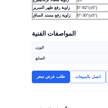
0°-82°(±5°)
زاوية رفع ظهر السرير
0°-30°(±5°)
زاوية رفع مسند الساق
المواصفات الفنية
الوزن
الصانع
طلب عرض سعر
اتصل بالمبيعات