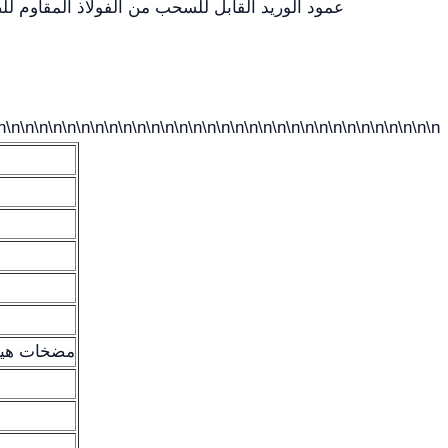
عمود الوريد القابل للسحب من الفولاذ المقاوم لل
n\n\n\n\n\n\n\n\n\n\n\n\n\n\n\n\n\n\n\n\n\n\n\n\n\n\n\n\n\n\n\n
2 مضخات هيد