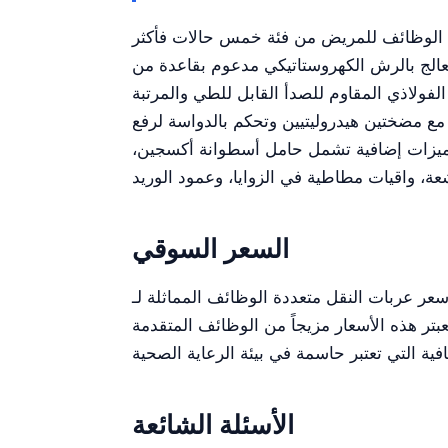
ئة خمس حالات فأكثر YR06291 التي تعمل بنظام هيدروليكي هي حل حديث يهدف إلى تعزيز رعاية المرضى
اتيكي مدعوم بقاعدة من ABS، مما يضمن المتانة والاستقرار
ابل للطي والمرتبة PU المقاومة للماء يوفران الأمان والراحة للمرضى. هذه العربة مزودة بعجلة مركزية
مع مضختين هيدروليتيين وتحكم بالدواسة لرفع
. ميزات إضافية تشمل حامل أسطوانة أكسجين،
السعر السوقي
تعددة الوظائف المماثلة لـ YR06291 بشكل ملحوظ اعتماداً على العلامة التجارية والميزات واتفاقيات الشراء. بشكل عام،
في السوق بين 3,800 دولار أمريكي إلى 4,100 دولار أمريكي. وتعبتر هذه الأسعار مزيجاً من الوظائف المتقدمة
الأسئلة الشائعة