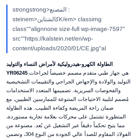
strongstrong>المصنع :
steinem>كالشتاينK/em> classimg
class""alignnone size-full wp-image-7597"
src""https://kalstein.net/en/wp-
content/uploads/2020/01/CE.jpg"al
الطاولة الكهرو-هيدروليكية لأمراض النساء والتوليد
هي جهاز طبي متقدم مصمم خصيصاً لجراحات
YR06245
التوليد والولادة والإجهاض الجراحي والتقييمات التشخيصية
والفحوصات السريرية. تصميمها المتعدد الاستخدامات
مُصمم لتلبية الاحتياجات المتنوعة للممارسين الطبيين، مع
ضمان راحة المريضة وكفاءة الطبيب. هذه الطاولة
المتطورة تشتمل على محركات بعلامة تجارية مستوردة،
مما يتيح تحكماً دقيقاً عبر التشغيل عن بُعد. مصنوعة من
الفولاذ المقاوم للصدأ عالي الجودة من النوع 304، وتضمن