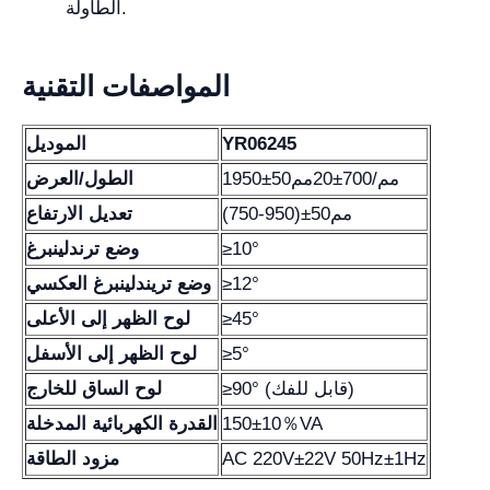
الطاولة.
المواصفات التقنية
YR06245
الموديل
1950±50مم/700±20مم
الطول/العرض
(750-950)±50مم
تعديل الارتفاع
≥10°
وضع ترندلينبرغ
≥12°
وضع تريندلينبرغ العكسي
≥45°
لوح الظهر إلى الأعلى
≥5°
لوح الظهر إلى الأسفل
≥90° (قابل للفك)
لوح الساق للخارج
150±10％VA
القدرة الكهربائية المدخلة
AC 220V±22V 50Hz±1Hz
مزود الطاقة