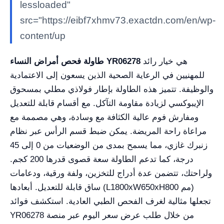
lessloaded"
src="https://eibf7xhmv73.exactdn.com/en/wp-
content/up
هي خيار رائد
طاولة فحص أمراض النساء YR06278
للمهنيين في الرعاية الصحية الذين يسعون إلى الاعتمادية
والوظيفة. تتميز هذه الطاولة بإطار فولاذي مطلي بمسحوق
الإيبوكسي لزيادة مقاومة التآكل. مع أقسام قابلة للتعديل
ومفارش فوم عالية الكثافة مع وسادة، وهي مصممة مع
مراعاة راحة المريضة. يمكن ضبط قسم الرأس عبر نظام
زنبرك غازي، مما يسمح بمدى من الوضعيات من 0 إلى 45
درجة، كما تدعم الطاولة سعة قصوى قدرها 200 كجم.
ولراحتك، تتضمن عدة أدراج للتخزين، ولفة ورقية، ودعامات
ساق قابلة للتعديل. أبعادها (L1800xW650xH800 مم)
تجعلها مثالية لغرف الفحص الطبي العادية. استكشف فوائد
YR06278 من خلال طلب عرض سعر اليوم عبر منصة