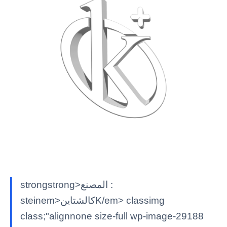
strongstrong>المصنع :
steinem>كالشتاينK/em> classimg
class;"alignnone size-full wp-image-29188