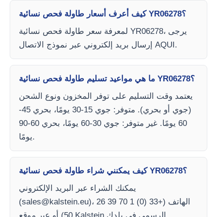
كيف أعرف أسعار طاولة فحص نسائية YR06278؟
لمعرفة سعر طاولة فحص نسائية YR06278، يرجى
إرسال بريد إلكتروني عبر نموذج الاتصال AQUI.
ما هي مواعيد تسليم طاولة فحص نسائية YR06278؟
يعتمد وقت التسليم على توفر المخزون ونوع الشحن
(جوي أو بحري). متوفر: جوي 15-30 يومًا، بحري 45-
60 يومًا. غير متوفر: جوي 30-60 يومًا، بحري 60-90
يومًا.
كيف يمكنني شراء طاولة فحص نسائية YR06278؟
يمكنك الشراء عبر البريد الإلكتروني
)، الهاتف (+33 (0) 1 70 39 26
sales@kalstein.eu
(
50) أو عبر موقع Kalstein الرسمي في بلدك.