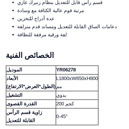
قسم رأس قابل للتعديل بنظام زنبرك غازي
مرتبة فوم عالية الكثافة مع وسادة
عدة أدراج للتخزين
دعامات الساق القابلة للتعديل ومساند قدم منزلقة
لفة ورقية مرفقة للنظافة
الخصائص الفنية
YR06278
الموديل
L1800xW650xH800
الأبعاد
مم
(الطول*العرض*الارتفاع)
يدوي
التشغيل
200 كجم
القدرة القصوى
زاوية قسم الرأس
0-45°
القابلة للتعديل