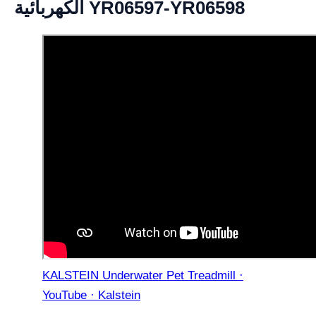
الكهربائية YR06597-YR06598
KALSTEIN Underwater Pet Treadmill ·
YouTube · Kalstein