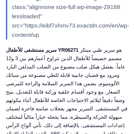
class;"alignnone size-full wp-image-29188
lessloaded"
src="https://eibf7xhmv73.exactdn.com/en/wp-
content/up
هو سرير طبي مبتكر
سرير مستشفى للأطفال YR06271
مصمم خصيصاً للأطفال الذين تتراوح أعمارهم بين 3 و12
عاماً. بفضل هيكل صلب مصنوع من الصلب المدلفن البارد
ومزود مع قضبان جانبية قابلة للطي مصنوعة من سبائك
الألومنيوم، يضمن هذا السرير السلامة والراحة للمرضى
الصغار. مع وجود أقسام خلفية وركبة قابلة للتعديل، يتيح
وضعاً دقيقاً ليلائم الاحتياجات الخاصة للأطفال أثناء مكوثهم
في المستشفى. السرير مجهز بعجلات صامتة فاخرة لضمان
سهولة الحركة والسيطرة، مما يجعله خياراً مثالياً لمختلف
إعدادات المستشفى. بالإضافة إلى ذلك، تأتي ألواح الرأس
والقدم القابلة للإزالة ABS مع بطاقة اسم مريض بلاستيكية