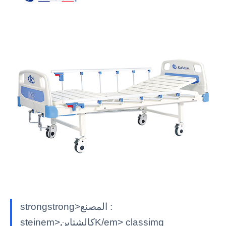
strongstrong>المصنع :
steinem>كالشتاينK/em> classimg