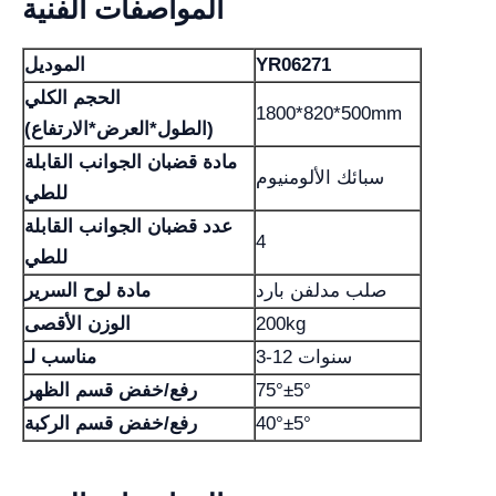
المواصفات الفنية
YR06271
الموديل
الحجم الكلي
1800*820*500mm
(الطول*العرض*الارتفاع)
مادة قضبان الجوانب القابلة
سبائك الألومنيوم
للطي
عدد قضبان الجوانب القابلة
4
للطي
صلب مدلفن بارد
مادة لوح السرير
200kg
الوزن الأقصى
3-12 سنوات
مناسب لـ
75°±5°
رفع/خفض قسم الظهر
40°±5°
رفع/خفض قسم الركبة