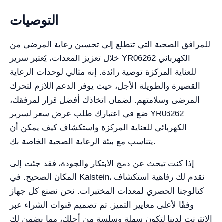
التوصيات
للمرافق الصحية التي تتطلع إلى تحسين رعاية المرضى من
خلال تعزيز المعدات، يُعتبر سرير YR06262 الكهربائي
للعناية المركزة توصية رائدة. إنه مثالي لوحدات الرعاية
القصيرة والطويلة الأجل، حيث يوفر الدعم اللازم لتحرك
المرضى وسلامتهم. لضمان اتخاذك أفضل قرار لمرفقك،
ضع في اعتبارك طلب عرض سعر لسرير YR06262
الكهربائي للعناية المركزة واستكشاف كيف يمكن أن
يتناسب مع بيئة الرعاية الصحية الخاصة بك.
إذا كنت تبحث عن دمج الابتكار والجودة، فقد جئت إلى
المكان الصحيح. في Kalstein، نقدم لك رفاهية استكشاف
كتالوجنا الحصري لمعدات المختبرات. نحن نصنع كل جهاز
وفقًا لأعلى معايير التميز. تم تصميم قنوات الشراء عبر
الإنترنت لدينا لتكون سهلة وسلسة من أجلك، مما يضمن لك