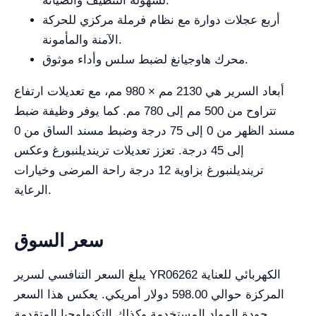
لسهولة التنظيف والصيانة.
أربع عجلات دوارة مع نظام فرملة مركزي للحركة
الآمنة والمأمونة.
محرك هاوجيانغ لضبط سلس وأداء موثوق.
أبعاد السرير هي 2130 مم × 980 مم، مع تعديلات ارتفاع
تتراوح من 500 مم إلى 780 مم. كما يوفر وظيفة ضبط
مسند الظهر من 0 إلى 75 درجة وضبط مسند الساق من 0
إلى 45 درجة. تعزز تعديلات ترينديلنبورغ وعكس
ترينديلنبورغ بزاوية 12 درجة راحة المرضى وخيارات
الرعاية.
سعر السوق
يبلغ السعر التنافسي لسرير YR06262 الكهربائي للعناية
المركزة حوالي 598.00 دولار أمريكي. يعكس هذا السعر
جودة المواد المستخدمة وكذلك التكنولوجيا المتقدمة