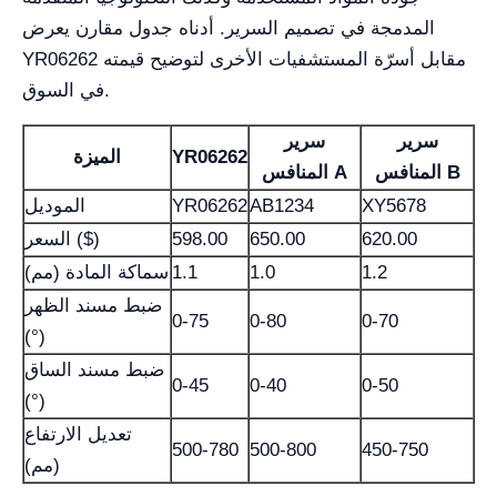
المدمجة في تصميم السرير. أدناه جدول مقارن يعرض
YR06262 مقابل أسرّة المستشفيات الأخرى لتوضيح قيمته
في السوق.
سرير
سرير
YR06262
الميزة
المنافس B
المنافس A
XY5678
AB1234
YR06262
الموديل
620.00
650.00
598.00
السعر ($)
1.2
1.0
1.1
سماكة المادة (مم)
ضبط مسند الظهر
0-75
0-80
0-70
(°)
ضبط مسند الساق
0-45
0-40
0-50
(°)
تعديل الارتفاع
500-780
500-800
450-750
(مم)