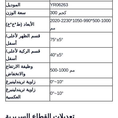
YR06263
الموديل
300 كجم
سعة الوزن
2020-2230*1050-990*500-1000
الأبعاد (ط*ع*ع)
مم
قسم الظهر لأعلى/
75°±5°
أسفل
قسم الركبة لأعلى/
40°±5°
أسفل
وظيفة الارتفاع
500-1000 مم
والانخفاض
0°~10°
زاوية تريندلينبرغ
زاوية تريندلينبرغ
0°~10°
العكسية
تعديلات القطاع السريرية