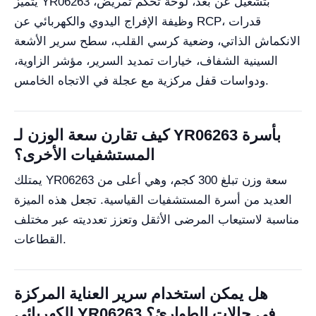
يتميز YR06263 بتشغيل عن بعد، لوحة تحكم تمريض،
وظيفة الإفراج اليدوي والكهربائي عن RCP، قدرات
الانكماش الذاتي، وضعية كرسي القلب، سطح سرير الأشعة
السينية الشفاف، خيارات تمديد السرير، مؤشر الزاوية،
ودواسات قفل مركزية مع عجلة في الاتجاه الخامس.
كيف تقارن سعة الوزن لـ YR06263 بأسرة
المستشفيات الأخرى؟
يمتلك YR06263 سعة وزن تبلغ 300 كجم، وهي أعلى من
العديد من أسرة المستشفيات القياسية. تجعل هذه الميزة
مناسبة لاستيعاب المرضى الأثقل وتعزز تعدديته عبر مختلف
القطاعات.
هل يمكن استخدام سرير العناية المركزة
الكهربائي YR06263 في حالات الطوارئ؟