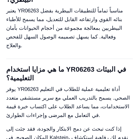
يعتبر YR06263 مناسباً تماماً للتطبيقات البيطرية بفضل
بنائه القوي وارتفاعه القابل للتعديل، مما يسمح للأطباء
البيطريين بمعالجة مجموعة من أحجام الحيوانات بأمان
وفعالية. كما يسهل تصميمه الوصول السهل للفحص
والعلاج.
ما هي مزايا استخدام YR06263 في البيئات
التعليمية؟
يوفر YR06263 أداة تعليمية عملية للطلاب في التعليم
الصحي. يسمح بالتدريب العملي مع سرير مستشفى متعدد
الاستخدامات، مما يساعد الطلاب على اكتساب خبرة قيمة
في التعامل مع المرضى وإجراءات الطوارئ.
إذا كنت تبحث عن دمج الابتكار والجودة، فقد جئت إلى
المكان الصحيح. في Kalstein، نقدم لك رفاهية استكشاف