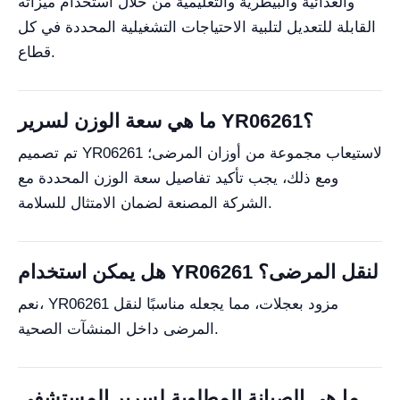
والغذائية والبيطرية والتعليمية من خلال استخدام ميزاته
القابلة للتعديل لتلبية الاحتياجات التشغيلية المحددة في كل
قطاع.
ما هي سعة الوزن لسرير YR06261؟
تم تصميم YR06261 لاستيعاب مجموعة من أوزان المرضى؛
ومع ذلك، يجب تأكيد تفاصيل سعة الوزن المحددة مع
الشركة المصنعة لضمان الامتثال للسلامة.
هل يمكن استخدام YR06261 لنقل المرضى؟
نعم، YR06261 مزود بعجلات، مما يجعله مناسبًا لنقل
المرضى داخل المنشآت الصحية.
ما هي الصيانة المطلوبة لسرير المستشفى