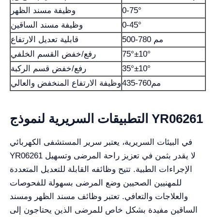
0-75°
وظيفة مسند الظهر
0-45°
وظيفة مسند الساقين
500-780 مم
قابلية تعديل الارتفاع
75°±10°
رفع/خفض القسم الخلفي
35°±10°
رفع/خفض قسم الركبة
435-760مم
وظيفة الارتفاع المنخفض والعالي
التطبيقات السريرية لنموذج YR06261
في البيئات السريرية، يعتبر سرير المستشفى الكهربائي
YR06261 لا يقدر بثمن في تعزيز راحة المرضى وتسهيل
الإجراءات الطبية. تتيح وظائفه القابلة للتعديل المتعددة
للمهنيين الصحيين وضع المرضى بسهولة للفحوصات
والعلاجات والتعافي. تعتبر وظائف مسند الظهر ومسند
الساقين مفيدة بشكل خاص للمرضى الذين يحتاجون إلى