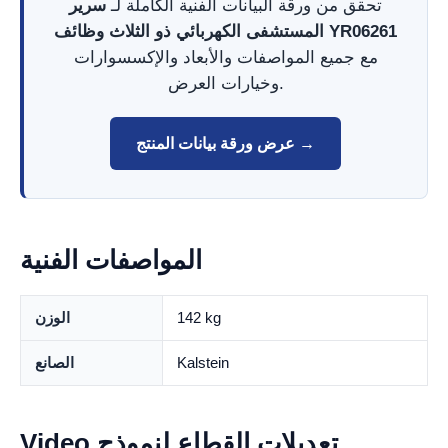
تحقق من ورقة البيانات الفنية الكاملة لـ
سرير
المستشفى الكهربائي ذو الثلاث وظائف YR06261
مع جميع المواصفات والأبعاد والإكسسوارات
وخيارات العرض.
عرض ورقة بيانات المنتج →
المواصفات الفنية
142 kg
الوزن
Kalstein
الصانع
Video تعديلات القطاع لنموذج