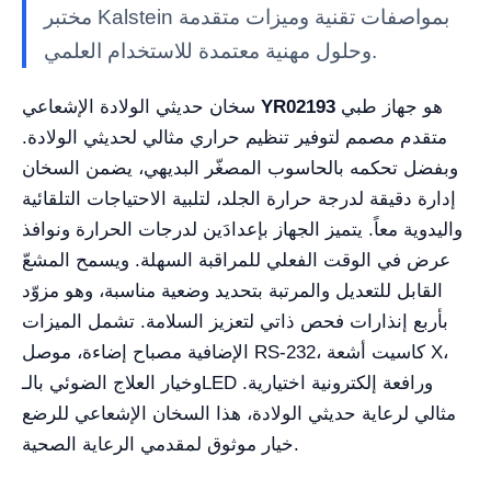
مختبر Kalstein بمواصفات تقنية وميزات متقدمة
وحلول مهنية معتمدة للاستخدام العلمي.
هو جهاز طبي
YR02193
سخان حديثي الولادة الإشعاعي
متقدم مصمم لتوفير تنظيم حراري مثالي لحديثي الولادة.
وبفضل تحكمه بالحاسوب المصغّر البديهي، يضمن السخان
إدارة دقيقة لدرجة حرارة الجلد، لتلبية الاحتياجات التلقائية
واليدوية معاً. يتميز الجهاز بإعدادَين لدرجات الحرارة ونوافذ
عرض في الوقت الفعلي للمراقبة السهلة. ويسمح المشعّ
القابل للتعديل والمرتبة بتحديد وضعية مناسبة، وهو مزوّد
بأربع إنذارات فحص ذاتي لتعزيز السلامة. تشمل الميزات
الإضافية مصباح إضاءة، موصل RS-232، كاسيت أشعة X،
وخيار العلاج الضوئي بالـLED ورافعة إلكترونية اختيارية.
مثالي لرعاية حديثي الولادة، هذا السخان الإشعاعي للرضع
خيار موثوق لمقدمي الرعاية الصحية.