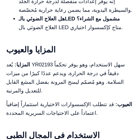
إنه يوفر إعدادات منفصلة لدرجة حرارة الجلد
والسيطرة اليدوية، مما يضمن رعاية حرارية مُخصّصة.
هل العلاج الضوئي بالـLED مشمول مع الشراء؟
العلاج الضوئي بال LED متاح كإكسسوار اختياري.
المزايا والعيوب
المزايا:
يُعد YR02193 سهل الاستخدام، وهو يوفر تحكماً
دقيقاً في درجة الحرارة، ويدعم عددًا كبيرًا من ميزات
السلامة. وهو مُصمّم ليمنح المرونة بفضل المشع القابل
للتعديل والمرتبة.
العيوب:
قد تتطلب الإكسسوارات الاختيارية استثماراً إضافياً
اعتماداً على الاحتياجات السريرية المحددة.
الاستخدام في المجال الطبي