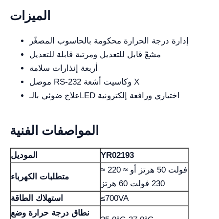
الميزات
إدارة درجة الحرارة محكومة بالحاسوب المصغّر
مشعّ قابل للتعديل ومرتبة قابلة للتعديل
أربعة إنذارات سلامة
موصل RS-232 وكاسيت أشعة X
علاج ضوئي بالـLED اختياري ورافعة إلكترونية
المواصفات الفنية
YR02193
الموديل
≈ 220 فولت 50 هرتز أو ≈
متطلبات الكهرباء
230 فولت 60 هرتز
≤700VA
استهلاك الطاقة
نطاق درجة حرارة وضع