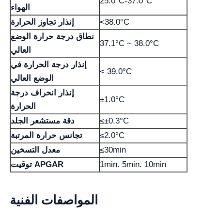
25.0°C-37.0°C
الهواء
<38.0°C
إنذار تجاوز الحرارة
نطاق درجة حرارة الوضع
37.1°C ~ 38.0°C
العالي
إنذار درجة الحرارة في
< 39.0°C
الوضع العالي
إنذار انحراف درجة
±1.0°C
الحرارة
≤±0.3°C
دقة مستشعر الجلد
≤2.0°C
تجانس حرارة المرتبة
≤30min
معدل التسخين
1min. 5min. 10min
توقيت APGAR
المواصفات الفنية