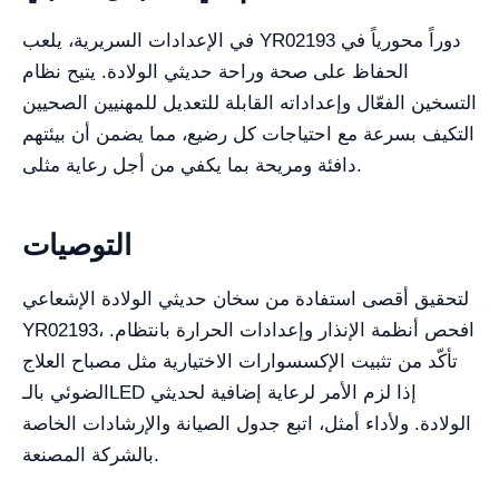
في الإعدادات السريرية، يلعب YR02193 دوراً محورياً في
الحفاظ على صحة وراحة حديثي الولادة. يتيح نظام
التسخين الفعّال وإعداداته القابلة للتعديل للمهنيين الصحيين
التكيف بسرعة مع احتياجات كل رضيع، مما يضمن أن بيئتهم
دافئة ومريحة بما يكفي من أجل رعاية مثلى.
التوصيات
لتحقيق أقصى استفادة من سخان حديثي الولادة الإشعاعي
YR02193، افحص أنظمة الإنذار وإعدادات الحرارة بانتظام.
تأكّد من تثبيت الإكسسوارات الاختيارية مثل مصباح العلاج
الضوئي بالـLED إذا لزم الأمر لرعاية إضافية لحديثي
الولادة. ولأداء أمثل، اتبع جدول الصيانة والإرشادات الخاصة
بالشركة المصنعة.