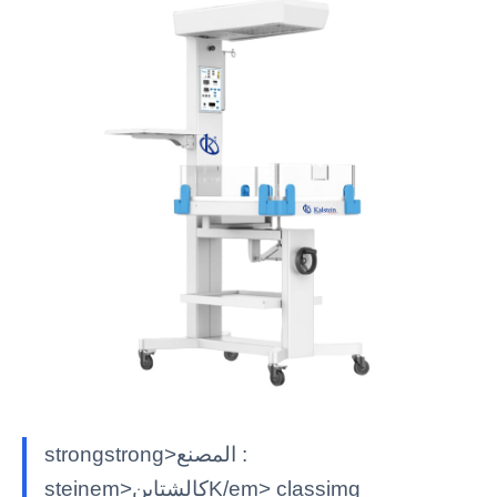
strongstrong>المصنع :
steinem>كالشتاينK/em> classimg