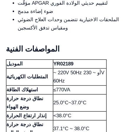
مؤقّت APGAR لتقييم حديثي الولادة الفوري
ضوء إضاءة مدمج
الملحقات الاختيارية تتضمن وحدات العلاج الضوئي
ومقياس تدفق الأكسجين
المواصفات الفنية
YR02189
الموديل
~ 220V 50Hz أو ~ 230V
المتطلبات الكهربائية
60Hz
≤770VA
استهلاك الطاقة
نطاق درجة حرارة
25.0°C~37.0°C
وضع الهواء
<38.0°C
إنذار ارتفاع الحرارة
نطاق درجة حرارة
37.1°C ~ 38.0°C