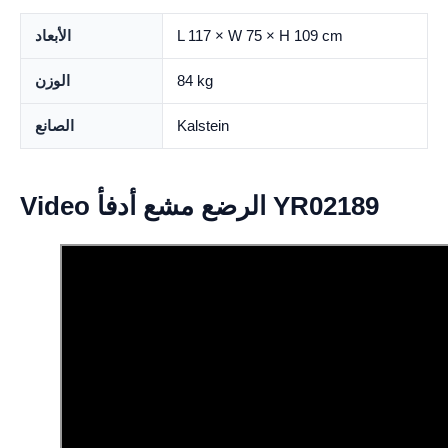
L 117 × W 75 × H 109 cm
الأبعاد
84 kg
الوزن
Kalstein
الصانع
Video الرضع مشع أدفأ YR02189