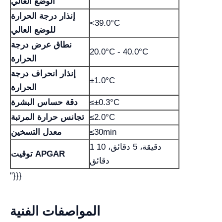
الوضع العالي
إنذار درجة الحرارة
<39.0°C
للوضع العالي
نطاق عرض درجة
20.0°C - 40.0°C
الحرارة
إنذار انحراف درجة
±1.0°C
الحرارة
≤±0.3°C
دقة حساس البشرة
≤2.0°C
تجانس حرارة المرتبة
≤30min
معدل التسخين
1 دقيقة، 5 دقائق، 10
توقيت APGAR
دقائق
"}}}
المواصفات الفنية