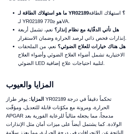
ما هو استهلاك الطاقة لـ YR02189؟
استهلاك الطاقة
لـ YR02189 هو ≤770VA.
هل تأتي الدفّاية مع نظام إنذار؟
نعم، تشمل أربعة
إنذارات فحص ذاتي لرصد الحرارة وضمان الاستقرار.
هل هناك خيارات للعلاج الضوئي؟
نعم، من الملحقات
الاختيارية تشمل أضواء العلاج الضوئي وأضواء العلاج
الضوئي LED لتلبية احتياجات علاج إضافية.
المزايا والعيوب
المزايا:
يوفر طراز YR02189 تحكماً دقيقاً في درجة
الحرارة، ومرونة مع مكوّنات قابلة للتعديل، ومؤقّت
APGAR مدمجاً، مما يجعله مثالياً للرعاية الفورية بعد
الولادة. كما يشتمل أيضاً على ميزات أمان مثل الإنذارات
الناتجة عن الانحرافات في درجة الحرارة، مما يعزز سلامة