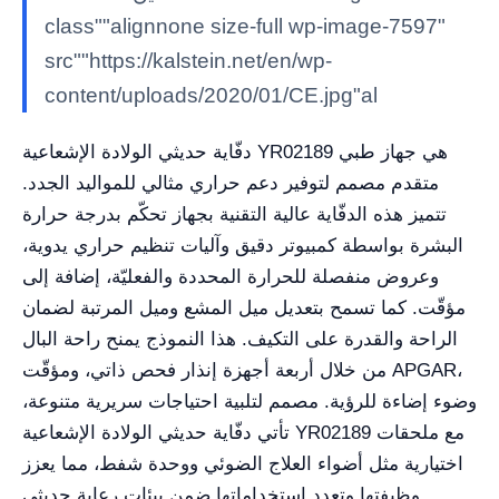
class""alignnone size-full wp-image-7597"
src""https://kalstein.net/en/wp-
content/uploads/2020/01/CE.jpg"al
دفّاية حديثي الولادة الإشعاعية YR02189 هي جهاز طبي
متقدم مصمم لتوفير دعم حراري مثالي للمواليد الجدد.
تتميز هذه الدفّاية عالية التقنية بجهاز تحكّم بدرجة حرارة
البشرة بواسطة كمبيوتر دقيق وآليات تنظيم حراري يدوية،
وعروض منفصلة للحرارة المحددة والفعليّة، إضافة إلى
مؤقّت. كما تسمح بتعديل ميل المشع وميل المرتبة لضمان
الراحة والقدرة على التكيف. هذا النموذج يمنح راحة البال
من خلال أربعة أجهزة إنذار فحص ذاتي، ومؤقّت APGAR،
وضوء إضاءة للرؤية. مصمم لتلبية احتياجات سريرية متنوعة،
تأتي دفّاية حديثي الولادة الإشعاعية YR02189 مع ملحقات
اختيارية مثل أضواء العلاج الضوئي ووحدة شفط، مما يعزز
وظيفتها وتعدد استخداماتها ضمن بيئات رعاية حديثي