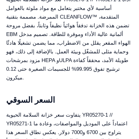
أساسية لأي مختبر يتعامل مع مواد ملوثة بالعوامل
الممرضة. مصممة بتقنية CLEANFLOW™ المتقدمة،
تضمن هذه الخزانة تدفقاً هوائياً نظيفاً وثابتاً، بفضل مروحة
EBM ألمانية عالية الأداء وموفرة للطاقة. تصميم مدخل
الهواء المقعر يقلل من الاضطراب، مما يضمن تشغيلًا هادئًا
وحماية مثلى للمشغّل وبيئة العمل. بالإضافة إلى ذلك، فهو
مزود بمرشحات HEPA وULPA طويلة الأمد، محققاً كفاءة
ترشيح تفوق 99.995% للجسيمات الصغيرة حتى 0.12
ميكرون.
السعر السوقي
يتفاوت سعر خزانة السلامة الحيوية YR05270-1 //
YR05271-1 اعتماداً على الموديل والمواصفات، وعادة ما
يتراوح بين 6700 و7000 دولار. يعكس نطاق السعر هذا