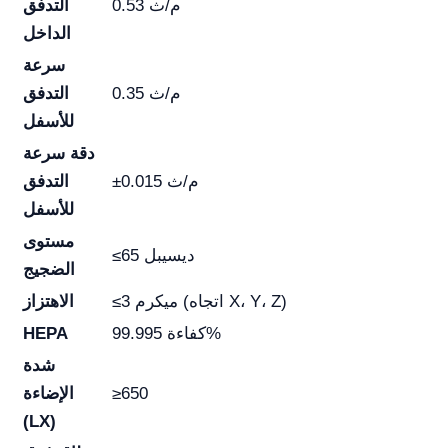
0.53 م/ث
التدفق
الداخل
سرعة
0.35 م/ث
التدفق
للأسفل
دقة سرعة
±0.015 م/ث
التدفق
للأسفل
مستوى
≤65 ديسيبل
الضجيج
≤3 ميكرم (اتجاه X، Y، Z)
الاهتزاز
كفاءة 99.995%
HEPA
شدة
≥650
الإضاءة
(LX)