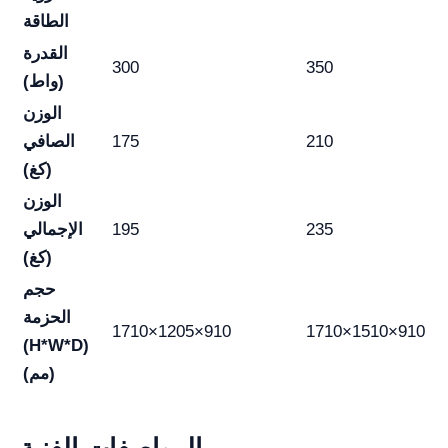
الطاقة
القدرة
300
350
(واط)
الوزن
210
175
الصافي
(كغ)
الوزن
235
195
الإجمالي
(كغ)
حجم
الحزمة
1710×1205×910
1710×1510×910
(H*W*D)
(مم)