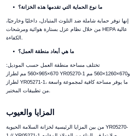
ما نوع الحماية التي تقدمها هذه الخزانة؟
إنها توفر حماية شاملة ضد التلوث المتبادل، داخليًا وخارجيًا،
من خلال نظام عزل بستارة هوائية ومرشحات HEPA عالية
الكفاءة.
ما هي أبعاد منطقة العمل؟
تختلف مساحة منطقة العمل حسب الموديل:
670×965×560 مم لطراز YR05270-1 و670×1260×560 مم
لطراز YR05271-1، ما يوفر مساحة كافية لمجموعة واسعة
من تطبيقات المختبر.
المزايا والعيوب
من بين المزايا الرئيسية لخزانة السلامة الحيوية YR05270-
1 // YR05271-1 صلابتها في البناء من الفولاذ المقاوم