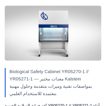
Biological Safety Cabinet YR05270-1 //
YR05271-1 — معدات مختبر Kalstein
بمواصفات تقنية وميزات متقدمة وحلول مهنية
معتمدة للاستخدام العلمي.
تُعَد خزانة السلامة الحيوية YR05270-1 // YR05271-1 أداة