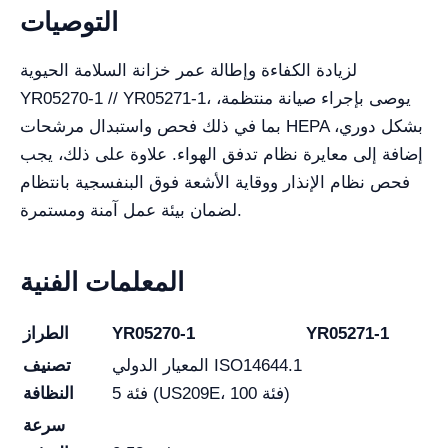
التوصيات
لزيادة الكفاءة وإطالة عمر خزانة السلامة الحيوية
YR05270-1 // YR05271-1، يوصى بإجراء صيانة منتظمة،
بما في ذلك فحص واستبدال مرشحات HEPA بشكل دوري،
إضافة إلى معايرة نظام تدفق الهواء. علاوة على ذلك، يجب
فحص نظام الإنذار ووقاية الأشعة فوق البنفسجية بانتظام
لضمان بيئة عمل آمنة ومستمرة.
المعلمات الفنية
YR05271-1
YR05270-1
الطراز
المعيار الدولي ISO14644.1
تصنيف
فئة 5 (US209E، فئة 100)
النظافة
سرعة