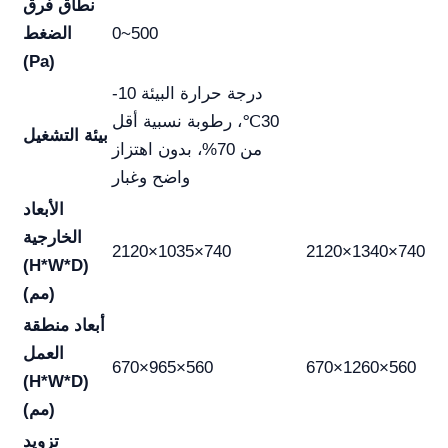
نطاق فرق
0~500
الضغط
(Pa)
درجة حرارة البيئة 10-
30℃، رطوبة نسبية أقل
بيئة التشغيل
من 70%، بدون اهتزاز
واضح وغبار
الأبعاد
الخارجية
2120×1035×740
2120×1340×740
(H*W*D)
(مم)
أبعاد منطقة
العمل
670×965×560
670×1260×560
(H*W*D)
(مم)
تزويد