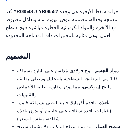
خزانة شفط الأبخرة هي وحدة
YR06548 // YR06552
تُعد
مدمجة وفعالة، مصممة لتوفير تهوية آمنة وتعامُل مضبوط
مع الأبخرة والمواد الكيميائية الخطرة مباشرة فوق سطح
العمل. وهي مثالية للمختبرات ذات المساحة المحدودة.
التصميم
مواد الجسم:
لوح فولاذي مُدلفن على البارد بسماكة
1.0 مم. المعالجة السطحية بالتخليل ومطلي بطبقة
راتنج إيبوكسي، مما يوفر مقاومة عالية للأحماض
والقلويات.
نافذة:
نافذة أكريليك قابلة للطي بسماكة 5 مم.
(خيارات نافذة شفافة على جانبين أو بدون نافذة
شفافة، بنفس السعر).
سطح العمل:
من نوع سطح المكتب (لا يشمل سطح