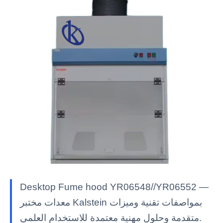
Desktop Fume hood YR06548//YR06552 —
معدات مختبر Kalstein بمواصفات تقنية وميزات
متقدمة وحلول مهنية معتمدة للاستخدام العلمي.