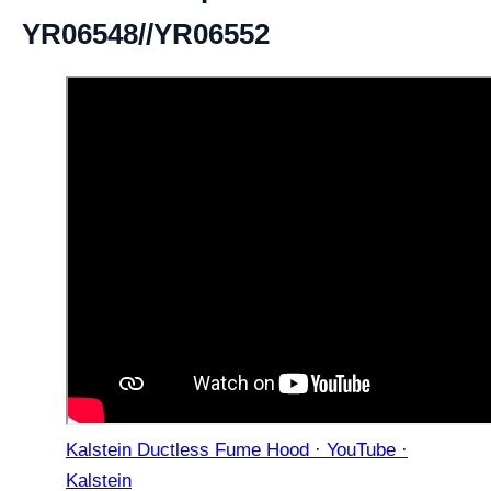
YR06548//YR06552
Kalstein Ductless Fume Hood · YouTube ·
Kalstein