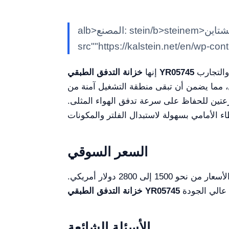
alb>المصنع: stein/b>steinem>كالشتاينK/em> classimg class""alignnone size-full wp-image-29784"
src""https://kalstein.net/en/wp-co
هي وحدة تنظيف متقدمة صُممت لتوفير بيئة خالية من الجراثيم والغبار لصناعات متعددة مثل العلاج الطبي، والتجارب
خزانة التدفق الطبقي YR05745
إنها
ل، مما يضمن أن تبقى منطقة التشغيل آمنة من
رعتين للحفاظ على سرعة تدفق الهواء المثلى.
السعر السوقي
2800 دولار أمريكي.
خزانة التدفق الطبقي YR05745
الأسئلة الشائعة