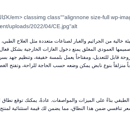
ntent/uploads/2022/04/CE.jpg"alt
. تصميمها العمودي المغلق يمنع دخول الغازات الخارجية بشكل فعا
روحة قابل للتعديل، ومفتاحاً يعمل بلمسة خفيفة، وتنظيم جهد بس
ً على الميزات والمواصفات. عادةً، يمكنك توقع نطاق الأسعار من نحو 1500 إلى 