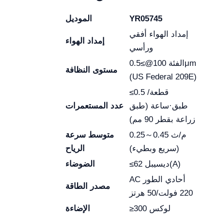
YR05745
الموديل
إمداد الهواء أفقي
إمداد الهواء
ورأسي
الفئة 100@≥0.5μm
مستوى النظافة
(US Federal 209E)
≤0.5 قطعة/
طبق·ساعة (طبق
عدد المستعمرات
زراعة بقطر 90 مم)
0.25～0.45 م/ث
متوسط سرعة
(سريع وبطيء)
الرياح
≤62 ديسيبل(A)
الضوضاء
AC أحادي الطور
مصدر الطاقة
220 فولت/50 هرتز
≥300 لوكس
الإضاءة