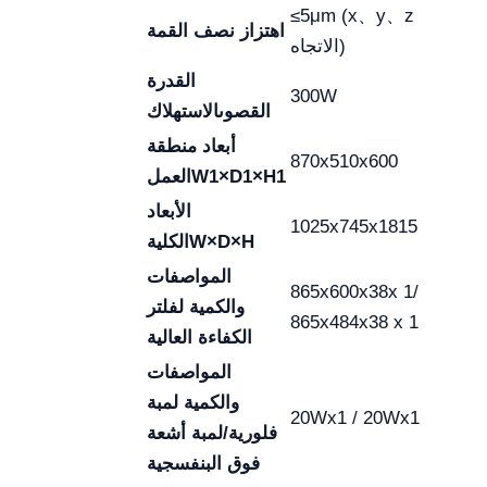
≤5μm (x、y、z
اهتزاز نصف القمة
الاتجاه)
القدرة
300W
القصوى
الاستهلاك
أبعاد منطقة
870x510x600
W1×D1×H1
العمل
الأبعاد
1025x745x1815
W×D×H
الكلية
المواصفات
865x600x38x 1/
والكمية لفلتر
865x484x38 x 1
الكفاءة العالية
المواصفات
والكمية لمبة
20Wx1 / 20Wx1
فلورية/لمبة أشعة
فوق البنفسجية