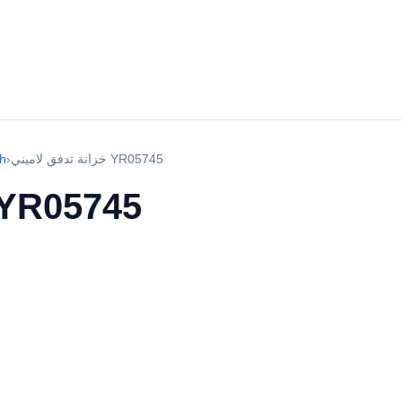
خزانة تدفق لاميني YR05745
›
ch
خزانة تدفق لاميني 05745