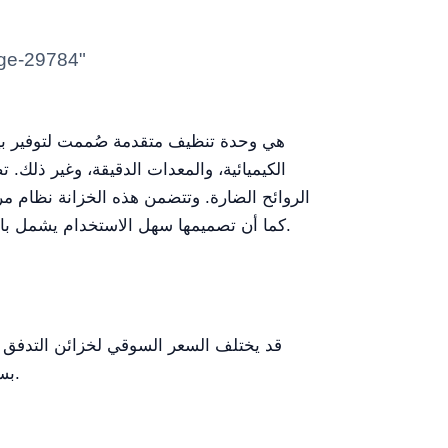
الكيميائية، والمعدات الدقيقة، وغير ذلك
الروائح الضارة. وتتضمن هذه الخزانة نظام م
كما أن تصميمها سهل الاستخدام يشمل باباً منزلقاً بنوع نابض يمكن وضعه حسب الحاجة للراحة، وتفتح الغطاء الأمامي بسهولة لاستبدال الفلتر والمكونات.
قد يختلف السعر السوقي لخزائن التدفق الطبقي بناء
بسعر تنافسي ضمن هذا النطاق، مما يضمن لك قيمة استثنائية لمنتج عالي الجودة.