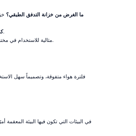
ما الغرض من خزانة التدفق الطبقي؟
خزا
يجب فحص الفلتر بانتظام واستبداله سنوياً أو وفق الحاجة استناداً إلى الاستخدام.
كم
مثالية للاستخدام في مختبرات الميكروبيولوجيا وبيئات حساسة أخرى.
فلترة هواء متفوقة، وتصميماً سهل الاستخ