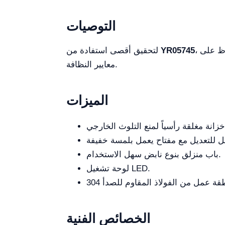
التوصيات
، تأكد من إجراء صيانة دورية، مثل تنظيف واستبدال الفلاتر. كما يوصى باستخدام الخزانة في بيئة محكومة للحفاظ على
YR05745
لتحقيق أقصى استفادة من
معايير النظافة.
الميزات
باب منزلق بنوع نابض سهل الاستخدام.
لوحة تشغيل LED.
الخصائص الفنية