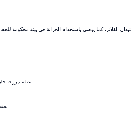
خزانة مغلقة رأسياً لمنع التلوث الخارجي.
نظام مروحة قابل للتعديل مع مفتاح يعمل بلمسة خفيفة.
منطقة عمل من الفولاذ المقاوم للصدأ 304.