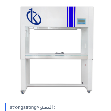
strongstrong>المصنع :