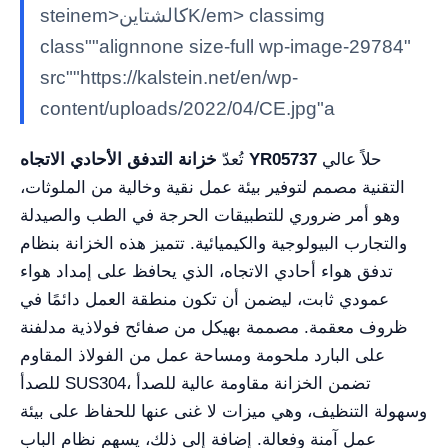
steinem>كالشتاينK/em> classimg
class""alignnone size-full wp-image-29784"
src""https://kalstein.net/en/wp-
content/uploads/2022/04/CE.jpg"a
حلاً عالي
خزانة التدفق الأحادي الاتجاه YR05737
تُعدّ
التقنية مصمم لتوفير بيئة عمل نقية وخالية من الملوثات،
وهو أمر ضروري للتطبيقات الحرجة في الطب والصيدلة
والتجارب البيولوجية والكيميائية. تتميز هذه الخزانة بنظام
تدفق هواء أحادي الاتجاه، الذي يحافظ على إمداد هواء
عمودي ثابت، ليضمن أن تكون منطقة العمل دائمًا في
ظروف معقمة. مصممة بهيكل من صفائح فولاذية مدلفنة
على البارد ملحومة ومساحة عمل من الفولاذ المقاوم
للصدأ SUS304، تضمن الخزانة مقاومة عالية للصدأ
وسهولة التنظيف، وهي ميزات لا غنى عنها للحفاظ على بيئة
عمل آمنة وفعالة. إضافة إلى ذلك، يسهم نظام الباب