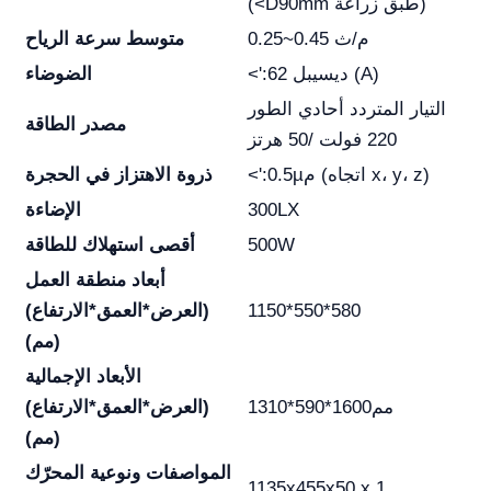
(<D90mm طبق زراعة)
0.25~0.45 م/ث
متوسط سرعة الرياح
<':62 ديسيبل (A)
الضوضاء
التيار المتردد أحادي الطور
مصدر الطاقة
220 فولت /50 هرتز
<':0.5µم (اتجاه x، y، z)
ذروة الاهتزاز في الحجرة
300LX
الإضاءة
500W
أقصى استهلاك للطاقة
أبعاد منطقة العمل
1150*550*580
(العرض*العمق*الارتفاع)
(مم)
الأبعاد الإجمالية
1310*590*1600مم
(العرض*العمق*الارتفاع)
(مم)
المواصفات ونوعية المحرّك
1135x455x50 x 1