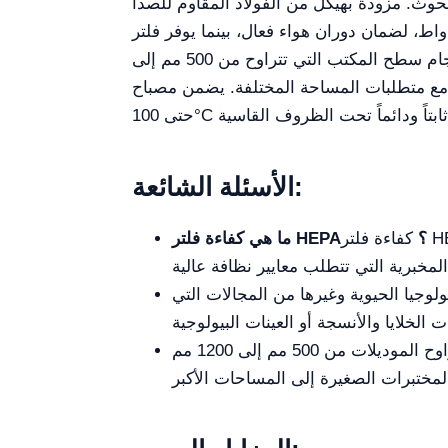
مزودة بهيكل من الفولاذ المقاوم للصدأ SUS304# مصقول وسطح عمل متين، وتوفر هذه الخزانات متانة عالية وسهولة في التنظيف. يشتمل نظام
تهوية لديها على مروحة مدمجة بقدرة 220 فولت و138 واط، لضمان دوران هواء فعال، بينما يوفر فلتر H14 عالي الكفاءة ترشيحاً يصل إلى 99.997%
للجسيمات التي يبلغ قطرها 0.3 ميكرون، مما يجعلها خياراً موثوقاً لمنع التلوث في المناطق الحساسة. مع أحجام سطح المكتب التي تتراوح من 500 مم إلى
لفة. يضمن مصباح LED ثلاثي الحماية إضاءة كافية، بينما تضمن مقاومتها لدرجات الحرارة
الأسئلة الشائعة:
ما هي كفاءة فلتر HEPA؟
كفاءة فلتر HEPA من فئة H14 في الخزانة هي 99.997%، مما يضمن بيئة خالية من الجسيمات حتى أحجام 0.3 ميكرون، وهو
ولوجيا الحيوية وغيرها من المجالات التي
يعتمد ذلك على المساحات المتوفرة وكمية المادة التي ستتعامل معها. تتراوح الموديلات من 500 مم إلى 1200 مم