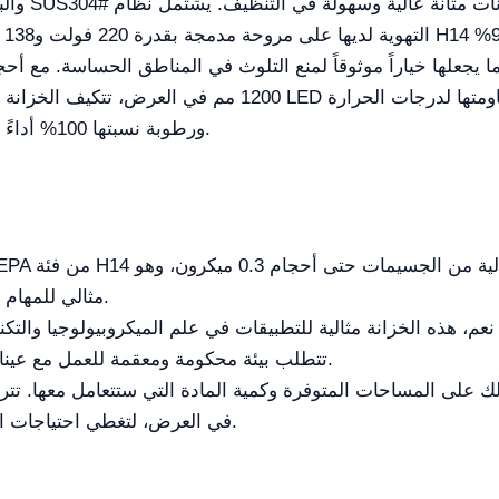
والبحوث. 
ال
1200 مم في العرض، تتكيف الخزانة مع متطلبات المساحة المخت
حتى 100°C ورطوبة نسبتها 100% أداءً ثابتاً ودائماً تحت الظروف القاسية.
مثالي للمهام المخبرية التي تتطلب معايير نظافة عالية.
عم، هذه الخزانة مثالية للتطبيقات في علم الميكروبيولوجيا والتكن
تتطلب بيئة محكومة ومعقمة للعمل مع عينات الخلايا والأنسجة أو العينات البيولوجية.
في العرض، لتغطي احتياجات المختبرات الصغيرة إلى المساحات الأكبر.