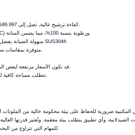
كفاءة ترشيح عالية، تصل إلى 99.997% للجسيمات التي تبلغ 0.3 ميكرون.
مقاومة للحرارة العالية (حتى 100°C) ورطوبة بنسبة 100%، مما يضمن المتانة.
سهولة الصيانة بفضل سطحه من الفولاذ المقاوم للصدأ SUS304#.
متوفرة بمقاسات مختلفة لتلبية احتياجات المستخدمين.
قد تكون الأسعار مرتفعة لبعض المختبرات ذات الميزانيات المحدودة.
تتطلب مساحة كافية للتركيب، خاصة النماذج الأكبر حجماً.
قي المكتبية ضرورية للحفاظ على بيئة محكومة خالية من الملوثات ا
ت الصيدلانية، وأي تطبيق يتطلب بيئة معقمة. وتُعتبر قدرتها العالي
للمهام التي تتراوح من البحث العلمي إلى مراقبة الجودة في بيئات صناعية.