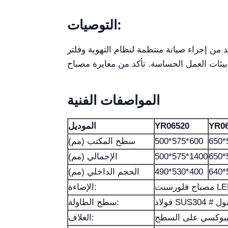
التوصيات:
ام التهوية وفلتر HEPA. كما يوصى باستخدام معدات الحماية الشخصية (PPE) أثناء تشغيلها
المواصفات الفنية
YR0
YR06520
الموديل
650*
500*575*600
سطح المكتب (مم)
650*
500*575*1400
الإجمالي (مم)
640*
490*530*400
الحجم الداخلي (مم)
الإضاءة:
 # مصقول
سطح الطاولة:
الغلاف: