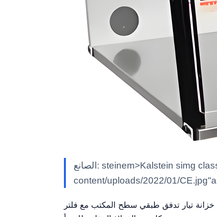
الصانع: steinem>Kalstein simg class""alignnone size-full wp-image-29188" src""https://kalstein.net/en/wp-
content/uploads/2022/01/CE.jpg"al
خزانة تيار تدفق طبقي سطح المكتب مع فلتر YR06520//YR06524 هي حل متقدم صُمم لضمان بيئات معقمة ومراقبة في التطبيقات العلمية والطبية