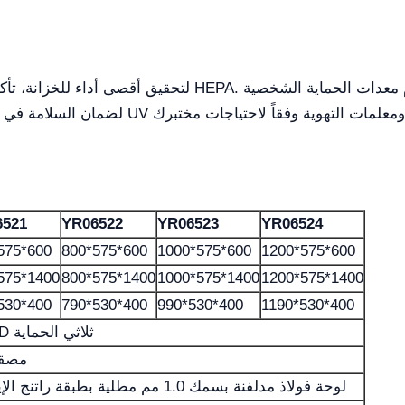
لتحقيق أقصى أداء للخزانة، تأكد من إجراء صيانة منتظمة لنظ
6521
YR06522
YR06523
YR06524
575*600
800*575*600
1000*575*600
1200*575*600
575*1400
800*575*1400
1000*575*1400
1200*575*1400
530*400
790*530*400
990*530*400
1190*530*400
مصباح فلورسنت LED ثلاثي الحماية
فولاذ SUS304
لوحة فولاذ مدلفنة بسمك 1.0 مم مطلية بطبقة راتنج الإيبوكسي على السطح