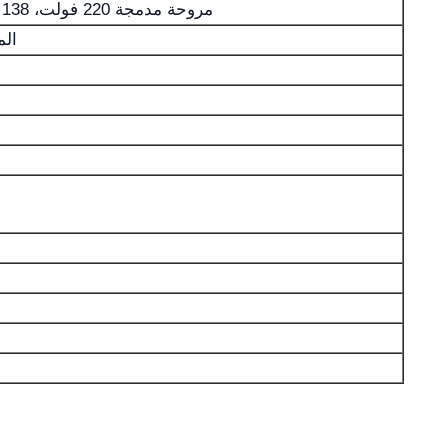
مروحة مدمجة 220 فولت، 138 واط، قطرها 250 مم
الم