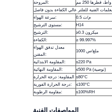
المروحة:
علمات الفنية للفلتر عالي الكفاءة بدون فاصل
0.5 م/ث
سرعة الهواء:
H14
مستوى الترشيح:
≥0.3 ميكرون
الترشيح:
≥ 99.997%
الكفاءة:
معدل تدفق الهواء
1000 ملغ/س
المقنن:
≤220 Pa
المقاومة الابتدائية:
≤500 Pa (توصية)
المقاومة النهائية:
≤80°C
المقاومة: درجة الحرارة
≤100°C
درجة الحرارة الفورية:
≤100%RH
مقاومة الرطوبة:
المواصفات الفنية