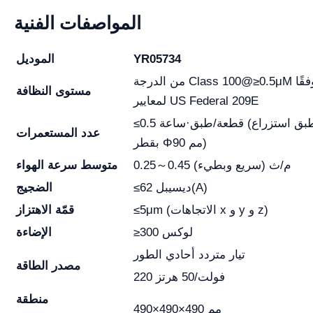
المواصفات الفنية
YR05734
الموديل
من الدرجة Class 100@≥0.5μM وفقًا
مستوى النظافة
لمعايير US Federal 209E
≤0.5 قطعة/طبق·ساعة (طبق استزراع
عدد المستعمرات
بقطر Φ90 مم)
0.25～0.45 م/ث (سريع وبطيء)
متوسط سرعة الهواء
≤62 ديسيبل(A)
الضجيج
≤5μm (الاتجاهات x و y و z)
قمّة الاهتزاز
≥300 لوكس
الإضاءة
تيار متردد أحادي الطور
مصدر الطاقة
220 فولت/50 هرتز
منطقة
490×490×490 مم