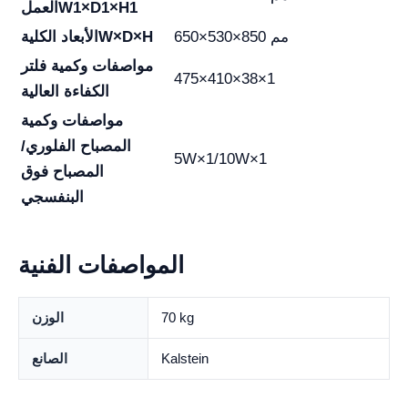
W1×D1×H1
العمل
650×530×850 مم
W×D×H
الأبعاد الكلية
مواصفات وكمية فلتر
475×410×38×1
الكفاءة العالية
مواصفات وكمية
المصباح الفلوري/
5W×1/10W×1
المصباح فوق
البنفسجي
المواصفات الفنية
70 kg
الوزن
Kalstein
الصانع