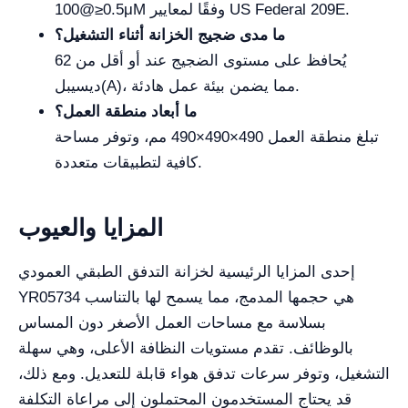
100@≥0.5μM وفقًا لمعايير US Federal 209E.
ما مدى ضجيج الخزانة أثناء التشغيل؟
يُحافظ على مستوى الضجيج عند أو أقل من 62
ديسيبل(A)، مما يضمن بيئة عمل هادئة.
ما أبعاد منطقة العمل؟
تبلغ منطقة العمل 490×490×490 مم، وتوفر مساحة
كافية لتطبيقات متعددة.
المزايا والعيوب
إحدى المزايا الرئيسية لخزانة التدفق الطبقي العمودي
YR05734 هي حجمها المدمج، مما يسمح لها بالتناسب
بسلاسة مع مساحات العمل الأصغر دون المساس
بالوظائف. تقدم مستويات النظافة الأعلى، وهي سهلة
التشغيل، وتوفر سرعات تدفق هواء قابلة للتعديل. ومع ذلك،
قد يحتاج المستخدمون المحتملون إلى مراعاة التكلفة