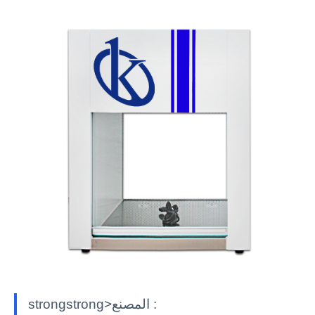
strongstrong>المصنع :