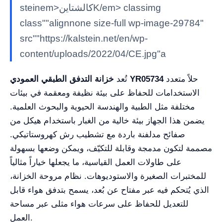
steinem>كالشتاينK/em> classimg
class""alignnone size-full wp-image-29784"
src""https://kalstein.net/en/wp-
content/uploads/2022/04/CE.jpg"a
حلاً متعدد
خزانة التدفق الطبقي العمودي YR05734
تُعد
الاستخدامات للحفاظ على بيئة نظيفة ومعقمة في بيئات
مختلفة مثل الطبية والهندسة الحيوية والبحوث العلمية.
يضمن هذا الجهاز بيئة خالية من الغبار باستخدام هيكل من
صفائح مدلفنة باردة مع تشطيب رش كهروستاتيكي.
مصممة لتكون مدمجة وقابلة للتكيّف، ويمكن وضعها بسهولة
على طاولات العمل القياسية، ما يجعلها خياراً مثالياً
للمختبرات الصغيرة والاستوديوهات. نظام مروحة الخزانة،
الذي يُتحكم فيه عبر مفتاح عن بُعد، يسمح بتدفق هواء قابل
للتعديل للحفاظ على سرعات هواء مثلى عبر مساحة
العمل.