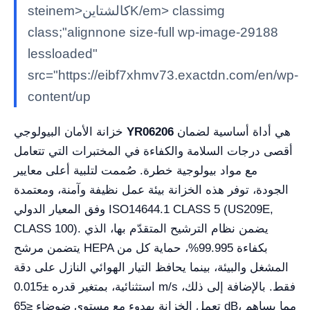
steinem>كالشتاينK/em> classimg
class;"alignnone size-full wp-image-29188
lessloaded"
src="https://eibf7xhmv73.exactdn.com/en/wp-
content/up
هي أداة أساسية لضمان
YR06206
خزانة الأمان البيولوجي
أقصى درجات السلامة والكفاءة في المختبرات التي تتعامل
مع مواد بيولوجية خطرة. صُممت لتلبية أعلى معايير
الجودة، توفر هذه الخزانة بيئة عمل نظيفة وآمنة، ومعتمدة
وفق المعيار الدولي ISO14644.1 CLASS 5 (US209E,
CLASS 100). يضمن نظام الترشيح المتقدّم بها، الذي
يتضمن مرشح HEPA بكفاءة 99.995%، حماية كل من
المشغل والبيئة، بينما يحافظ التيار الهوائي النازل على دقة
استثنائية، بمتغير قدره ±0.015 m/s فقط. بالإضافة إلى ذلك،
تعمل الخزانة بهدوء مع مستوى ضوضاء ≤65 dB، مما يساهم