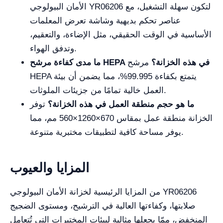
الأمان البيولوجي YR06206 لتكون سهلة التشغيل، مع
عناصر تحكم بديهية وشاشة تعرض المعلمات
الأساسية في الوقت الحقيقي، مثل الإضاءة، والتعقيم،
وتدفق الهواء.
ما مدى كفاءة مرشح HEPA في هذه الخزانة؟
مرشح
HEPA يتمتع بكفاءة 99.995%، مما يضمن أن بيئة
العمل خالية تمامًا من جزيئات الملوثات.
ما هو حجم منطقة العمل في هذه الخزانة؟
توفر
الخزانة منطقة عمل بمقاس 670×1260×560 مم، مما
يوفر مساحة كافية لتطبيقات مختبرية متنوعة.
المزايا والعيوب
من المزايا الرئيسية لخزانة الأمان البيولوجي YR06206
صلابتها، وكفاءتها العالية في الترشيح، ومستوى الضجيج
المنخفض، ممّا يجعلها مثالية لبيئات المختبرات التي تُتعامل