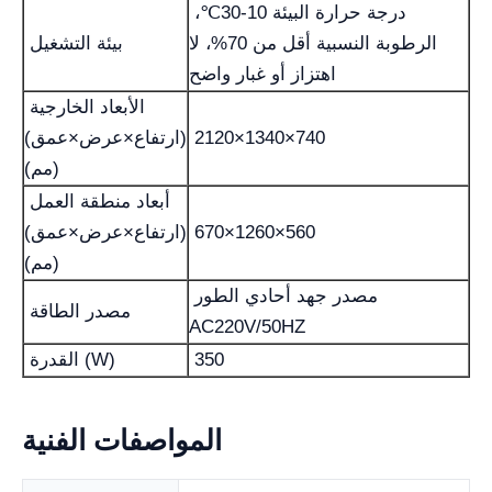
درجة حرارة البيئة 10-30℃،
الرطوبة النسبية أقل من 70%، لا
بيئة التشغيل
اهتزاز أو غبار واضح
الأبعاد الخارجية
2120×1340×740
(ارتفاع×عرض×عمق)
(مم)
أبعاد منطقة العمل
670×1260×560
(ارتفاع×عرض×عمق)
(مم)
مصدر جهد أحادي الطور
مصدر الطاقة
AC220V/50HZ
350
القدرة (W)
المواصفات الفنية