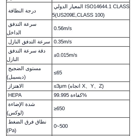
المعيار الدولي ISO14644.1 CLASS
درجة النظافة
5(US209E,CLASS 100)
سرعة التدفق
0.56m/s
الداخل
0.35m/s
سرعة التدفق النازل
دقة سرعة التدفق
±0.015m/s
النازل
مستوى الضجيج
≤65
(ديسيبل)
≤3μm (اتجاه X、Y、Z)
الاهتزاز
كفاءة 99.995%
HEPA
شدة الإضاءة
≥650
(لوكس)
نطاق فرق الضغط
0~500
(Pa)