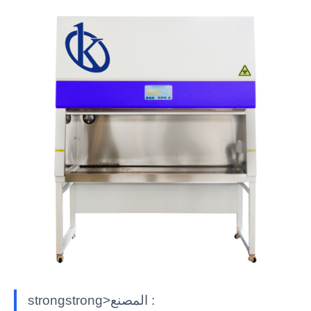
strongstrong>المصنع :