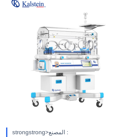
strongstrong>المصنع :