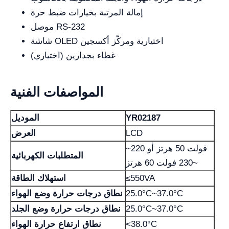
إمالة المرتبة بخيارات ضبط حرة
موصل RS-232
شاشة OLED اختيارية ومركّز أكسجين
غطاء بجدارين (اختياري)
المواصفات الفنية
YR02187
الموديل
LCD
العرض
~220 فولت 50 هرتز أو
المتطلبات الكهربائية
~230 فولت 60 هرتز
≤550VA
استهلاك الطاقة
25.0°C~37.0°С
نطاق درجات حرارة وضع الهواء
25.0°C~37.0°C
نطاق درجات حرارة وضع الجلد
<38.0°C
نطاق ارتفاع حرارة الهواء