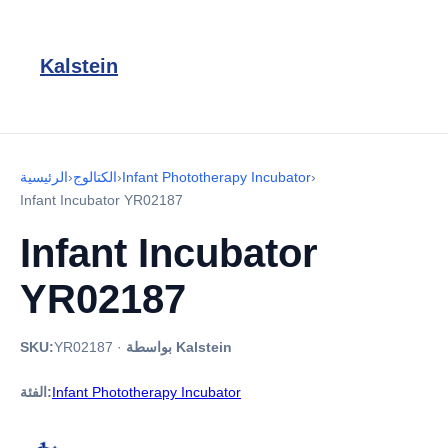
Kalstein
›
Infant Phototherapy Incubator
›
الكتالوج
›
الرئيسية
Infant Incubator YR02187
Infant Incubator
YR02187
بواسطة Kalstein
·
YR02187
SKU:
Infant Phototherapy Incubator
الفئة: