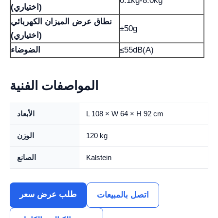
0.1kg-8.0kg
(اختياري)
نطاق عرض الميزان الكهربائي
±50g
(اختياري)
≤55dB(A)
الضوضاء
المواصفات الفنية
L 108 × W 64 × H 92 cm
الأبعاد
120 kg
الوزن
Kalstein
الصانع
طلب عرض سعر
اتصل بالمبيعات