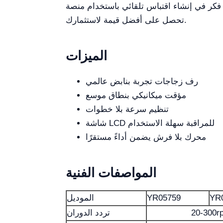
تخدام منصة Kalstein Plus لاستكشاف المجموعة الكاملة من الخيارات والتأكد من أنك
تحصل على أفضل قيمة لاستثمارك.
الميزات
رف زجاجات تجربة بنابض عالمي
مؤقت ميكانيكي بنطاق موسع
تنظيم سرعة بلا خطوات
شاشة LCD للمراقبة سهلة الاستخدام
محرك بلا فرش يضمن أداءً مستقرًا
المواصفات الفنية
YR
YR05759
الموديل
20-300r
تردد الدوران