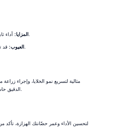
أداء ثابت باستخدام تكنولوجيا المحرك بلا فرش، سعة القوارير المرنة مع رفوف عالمية، وضبط دقيق للحرارة والسرعة.
المزايا:
قد تتطلب النماذج الأكبر حجماً مساحة إضافية في المختبر؛ قد تكون الإعدادات الأولية معقدة للمستخدمين لأول مرة.
العيوب:
الدقيق حاسم في التجارب التي تتطلب شروط بيئية محددة، مما يجعلها لا غنى عنها في الدراسات العلمية واختبارات الإنتاج.
لتحسين الأداء وعمر حضّانتك الهزازة، تأكد م