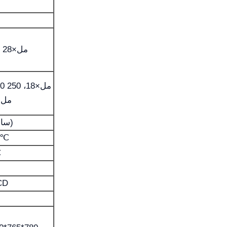
500 مل×28
1000 م
مل×3
(0-99 ساعات)
0℃
℃
شاشة