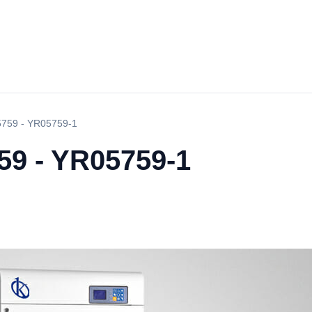
حاضنة الهز  - YR05759-1
حاضنة الهز YR05759-1