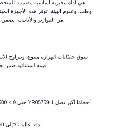
وطب، وعلوم البيئة. توفر هذه الأجهزة ال
من القوارير والأنابيب. يضمن تشغيلها المستقر والموثوق أداءً متسقًا أثناء العمل المتواصل، مما يجعلها أداة قيمة للبحوث والاختبارات الإنتاجية.
سوق حضّانات الهزازة متنوع، وتتراوح الأسعار عادة بين 5,500 و6,400 دولار أمريكي، وذلك اعتمادًا على ا
قيمة استثنائية ضمن هذا النطاق، مما يجعلها خيارًا تنافسيًا للمختبرات التي تسعى إلى أداء عالٍ بتكلفة معقولة.
نعم، تتحكم في درجات الحرارة من RT+5°C إلى 60°C بدقة عالية.