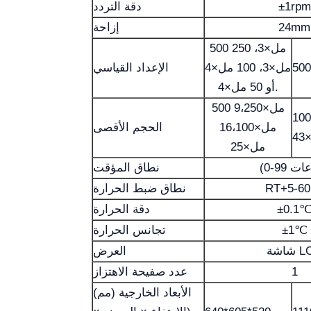
±1rpm
دقة التردد
24mm
إزاحة
500 مل×3، 250
مل×3، 100 مل×4
الإعداد القياسي
أو 50 مل×4.
500 مل×9،250
ل×18، 250
مل×16،100
الحجم الأقصى
4
مل×25
نطاق المؤقت
RT+5-6
نطاق ضبط الحرارة
±0.1
دقة الحرارة
±1℃
تجانس الحرارة
 LCD
العرض
1
عدد صفيحة الاهتزاز
الأبعاد الخارجية (مم)