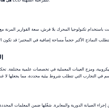
نعم، تتميز الحاضنة بشاشة LCD للمراقبة السهلة.
هل هنا
ال
ن إجراء الصيانة الدورية والمعايرة. شغّلها ضمن المعلمات المح