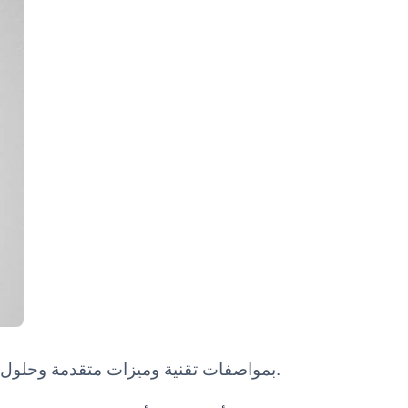
حاضنة الهز YR05759 - YR05759-1 — معدات مختبر Kalstein بمواصفات تقنية وميزات متقدمة وحلول مهنية معتمدة للاستخدام العلمي.