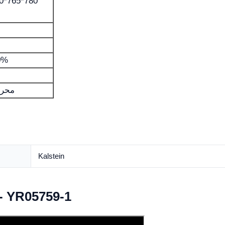
0*765*780
0%
محرك
Kalstein
Video حاضنة الهز 9-1