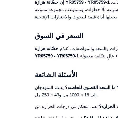
هي أداة مخبرية أساسية مصممة للمتخصصين في مجالات مثل علم وراثة النبات، وميكروبيولوجيا، وفيروسيات،
حضّانة هزازة YR05759 - YR05759-1
إن
يم سرعة بلا خطوات، وتستوعب مجموعة متنوعة
السعر في السوق
حضّانة هزازة
YR05759 - YR05759-1
الأسئلة الشائعة
ما السعة القصوى للحاضنة؟
يدعم النموذجان YR05759 حتى 9 × 500 مل، و16 × 250 مل، و25 × 100 مل، بينما يدعم نموذج YR05759-1 أحجامًا أكبر تصل
إلى 18 × 1000 مل و43 × 250 مل.
الحرارة؟