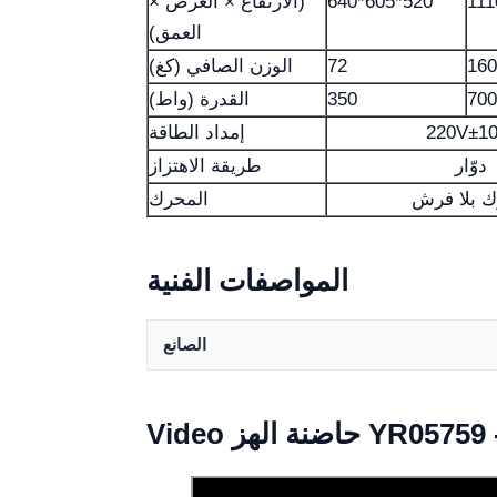
111
640*605*520
(الارتفاع × العرض ×
العمق)
160
72
الوزن الصافي (كغ)
700
350
القدرة (واط)
220V±1
إمداد الطاقة
دوّار
طريقة الاهتزاز
 بلا فرش
المحرك
المواصفات الفنية
الصانع
YR05759 - YR0575