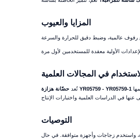
ك شاشة للمراقبة؟
المزايا والعيوب
استخدام في المجالات العلمية
مثالية لتسريع نمو الخلايا، وإجراء زراعة ميكروبية، ومزج العينات المعملية في تخصصات علمية مختلفة. تحكمها
حضّانة هزازة YR05759 - YR05759-1
تُعد
التوصيات
ددة، واستخدم زجاجات وأجهزة متوافقة. في حال