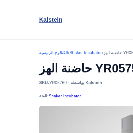
Kalstein
YR05759
›
Shaker Incubator
›
الكتالوج
›
الرئيسية
YR05759 - 
بواسطة Kalstein
·
YR05760
SKU:
Shaker Incubator
الفئة: