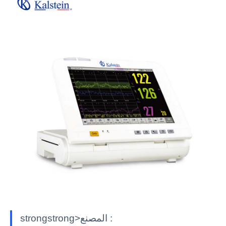
strongstrong>المصنع :