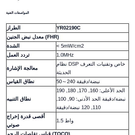
المواصفات الفنية
YR02190C
الطراز
معدل نبض الجنين (FHR)
< 5mW/cm2
الشدة
1.0MHz
تردد العمل
نظام DSP خاص وتقنيات التعرف
معالجة الإشارة
الحديثة
50～240 نبضة/دقيقة
نطاق القياس
الحد الأعلى: 160, 170, 180, 190
نبضة/دقيقة الحد الأدنى: 90, 100,
نطاق التنبيه
110, 120 نبضة/دقيقة
أقصى قدرة إخراج
1.5 واط
صوتي
قياس تقلصات الرحم (TOCO)