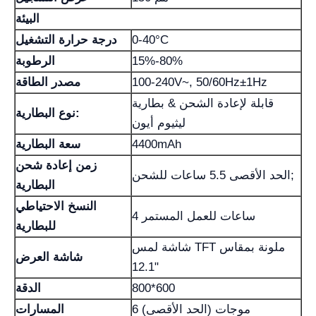
البيئة
0-40°C
درجة حرارة التشغيل
15%-80%
الرطوبة
100-240V~, 50/60Hz±1Hz
مصدر الطاقة
قابلة لإعادة الشحن & بطارية
نوع البطارية:
ليثيوم أيون
4400mAh
سعة البطارية
زمن إعادة شحن
الحد الأقصى 5.5 ساعات للشحن;
البطارية
النسخ الاحتياطي
4 ساعات للعمل المستمر
للبطارية
شاشة لمس TFT ملونة بمقاس
شاشة العرض
12.1"
800*600
الدقة
6 موجات (الحد الأقصى)
المسارات