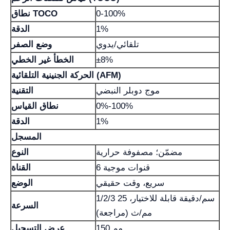
0-100%
نطاق TOCO
1%
الدقة
تلقائي/يدوي
وضع الصفر
±8%
الخطأ غير الخطي
الحركة الجنينية التلقائية (AFM)
موج دوبلر النبضي
التقنية
0%-100%
نطاق القياس
1%
الدقة
المسجل
مضمّن؛ مصفوفة حرارية
النوع
6 قنوات موجية
القناة
سريع، وقت حقيقي
الوضع
1/2/3 سم/دقيقة قابلة للاختيار، 25
السرعة
مم/ث (مراجعة)
150 مم
عرض التسجيل