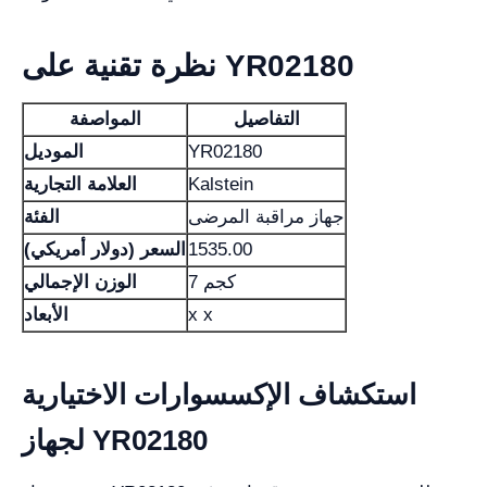
نظرة تقنية على YR02180
التفاصيل
المواصفة
YR02180
الموديل
Kalstein
العلامة التجارية
جهاز مراقبة المرضى
الفئة
1535.00
السعر (دولار أمريكي)
7 كجم
الوزن الإجمالي
x x
الأبعاد
استكشاف الإكسسوارات الاختيارية
لجهاز YR02180