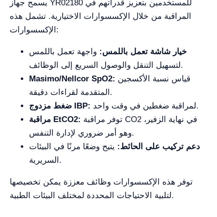
يسمح جهاز YR02180 للمستخدمين بتعزيز قدراتهم في
المراقبة من خلال الإكسسوارات الاختيارية. تشمل هذه
الإكسسوارات:
خيار شاشة تعمل باللمس:
واجهة تعمل باللمس
لتسهيل التنقل والوصول السريع إلى الوظائف.
قياس نسبة الأكسجين
Masimo/Nellcor SpO2:
المتقدمة لقراءات دقيقة.
لمراقبة ضغطين في وقت واحد.
ضغط مزدوج IBP:
توفر مراقبة CO2 في نهاية الزفير،
مراقبة EtCO2:
وهو أمر ضروري لإدارة التنفس.
دعم تركيب على الحائط:
يتيح وضعًا مرنًا في البيئات
السريرية.
توفر هذه الإكسسوارات وظائف معززة يمكن تخصيصها
لتلبية الاحتياجات المحددة لمختلف البيئات الطبية.