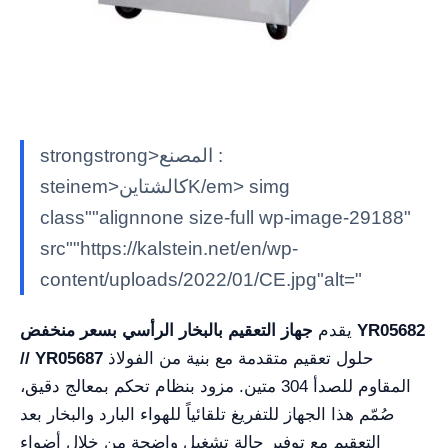
strongstrong>المصنع :
steinem>كالشتاينK/em> simg
class""alignnone size-full wp-image-29188"
src""https://kalstein.net/en/wp-
content/uploads/2022/01/CE.jpg"alt="
يقدم
جهاز التعقيم بالبخار الرأسي بسعر منخفض YR05682
حلول تعقيم متقدمة مع بنية من الفولاذ
// YR05687
المقاوم للصدأ 304 متين. مزود بنظام تحكم بمعالج دقيق،
صُمّم هذا الجهاز للتفريغ تلقائياً للهواء البارد والبخار بعد
التعقيم مع توفير حالة تشغيل واضحة من خلال أضواء