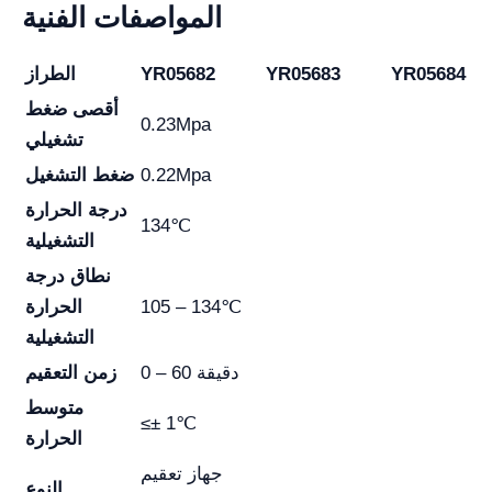
المواصفات الفنية
YR05684
YR05683
YR05682
الطراز
أقصى ضغط
0.23Mpa
تشغيلي
0.22Mpa
ضغط التشغيل
درجة الحرارة
134℃
التشغيلية
نطاق درجة
105 – 134℃
الحرارة
التشغيلية
0 – 60 دقيقة
زمن التعقيم
متوسط
≤± 1℃
الحرارة
جهاز تعقيم
النوع