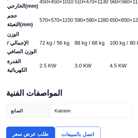
450×450×1010
510×470×1130
560×560×11
الخارجي(mm)
حجم
570×570×1150
590×590×1280
650×650×12
التعبئة(mm)
الوزن
100 kg / 80 
88 kg / 68 kg
72 kg / 56 kg
الإجمالي /
الوزن الصافي
القدرة
2.5 KW
3.0 KW
4.5 KW
الكهربائية
المواصفات الفنية
Kalstein
الصانع
طلب عرض سعر
اتصل بالمبيعات