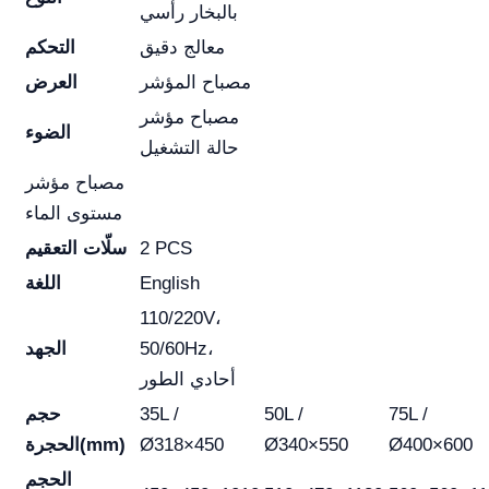
بالبخار رأسي
معالج دقيق
التحكم
مصباح المؤشر
العرض
مصباح مؤشر
الضوء
حالة التشغيل
مصباح مؤشر
مستوى الماء
2 PCS
سلّات التعقيم
English
اللغة
110/220V،
50/60Hz،
الجهد
أحادي الطور
75L /
50L /
35L /
حجم
Ø400×600
Ø340×550
Ø318×450
الحجرة(mm)
الحجم