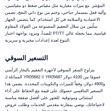
المؤشر. مع ميزات معيارية مثل مقياس ضغط ذو مقياسين،
وآلية قفل بمسمار جناحي، وختم من نوع ذاتي النفخ، تضمن
الاعتمادية والسلامة في كل استخدام. كما يتضمن الجهاز
سلّتين من سلال التعقيم المصنوعة من الفولاذ المقاوم
للصدأ، ومزود بواجهة اختبار PT/TT قياسية، مما يجعله عالي
التنوع لعدة إعدادات مخبرية و سريرية.
التسعير السوقي
يتراوح السعر السوقي لأجهزة التعقيم بالبخار الرأسي
المماثلة لـ YR05682 // YR05687 عمومًا بين 4100 دولار
و4900 دولار، وفقاً للميزات والتكوينات المحددة. يضمن هذا
التسعير التنافسي حصولك على قيمة مع الحفاظ على أداء
استثنائي وموثوقية. للعثور على أفضل صفقة مناسبة
لاحتياجاتك، نوصي بمقارنة مقدمي الخدمات وطلب عروض