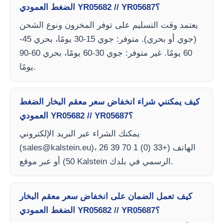
الضغط العمودي YR05682 // YR05687؟
يعتمد وقت التسليم على توفر المخزون ونوع الشحن
(جوي أو بحري). متوفر: جوي 15-30 يومًا، بحري 45-
60 يومًا. غير متوفر: جوي 30-60 يومًا، بحري 60-90
يومًا.
كيف يمكنني شراء انخفاض سعر معقم البخار الضغط
العمودي YR05682 // YR05687؟
يمكنك الشراء عبر البريد الإلكتروني
)، الهاتف (+33 (0) 1 70 39 26
sales@kalstein.eu
(
50) أو عبر موقع Kalstein الرسمي في بلدك.
كيف تعمل الضمان على انخفاض سعر معقم البخار
الضغط العمودي YR05682 // YR05687؟