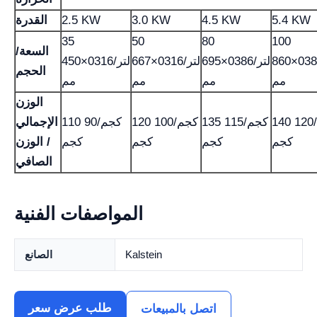
5.4 KW
4.5 KW
3.0 KW
2.5 KW
القدرة
35
50
80
100
السعة/
لتر/0386×860
لتر/0386×695
لتر/0316×667
لتر/0316×450
الحجم
مم
مم
مم
مم
الوزن
140 كجم/120
135 كجم/115
120 كجم/100
110 كجم/90
الإجمالي
كجم
كجم
كجم
كجم
/ الوزن
الصافي
المواصفات الفنية
Kalstein
الصانع
طلب عرض سعر
اتصل بالمبيعات