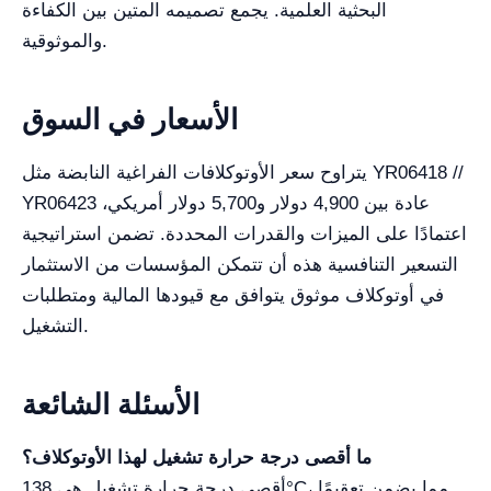
البحثية العلمية. يجمع تصميمه المتين بين الكفاءة
والموثوقية.
الأسعار في السوق
يتراوح سعر الأوتوكلافات الفراغية النابضة مثل YR06418 //
YR06423 عادة بين 4,900 دولار و5,700 دولار أمريكي،
اعتمادًا على الميزات والقدرات المحددة. تضمن استراتيجية
التسعير التنافسية هذه أن تتمكن المؤسسات من الاستثمار
في أوتوكلاف موثوق يتوافق مع قيودها المالية ومتطلبات
التشغيل.
الأسئلة الشائعة
ما أقصى درجة حرارة تشغيل لهذا الأوتوكلاف؟
أقصى درجة حرارة تشغيل هي 138°C، مما يضمن تعقيمًا