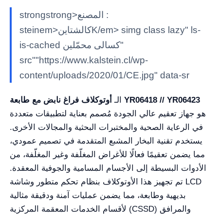
strongstrong>المصنع :
steinem>كالشتاينK/em> simg class lazy" ls-
is-cached كسالى محمّلين"
src""https://www.kalstein.cl/wp-
content/uploads/2020/01/CE.jpg" data-sr
أوتوكلاف فراغ نابض مع طابعة YR06418 // YR06423
الـ
هو جهاز تعقيم عالي الجودة مُصمم بعناية لتطبيقات متعددة
في الرعاية الصحية والمختبرات البحثية والمجالات الأخرى.
يستخدم تقنية البخار المشبع المتقدمة في تصميم عمودي،
مما يضمن تعقيمًا فعالًا للأغراض المغلّفة وغير المغلّفة، من
الأدوات البسيطة إلى الأجسام المسامية والجوفية المعقدة.
تم تجهيز هذا الأوتوكلاف بنظام تحكم متطور وشاشة LCD
بديهية وطابعة، مما يضمن عمليات آمنة ودقيقة مثالية
لأقسام الخدمات المعقمة المركزية (CSSD) والمرافق