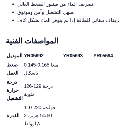
تصريف الماء من صنبور الضغط العالي.
سهل التشغيل وآمن وموثوق.
إيقاف تلقائي للطاقة إذا لم يتوفر الماء بشكل كاف.
المواصفات الفنية
YR05694
YR05693
YR05692
الموديل
0.145-0.165 ميغا
ضغط
باسكال
العمل
درجة
126-129 درجة
حرارة
مئوية
التشغيل
110-220 فولت،
50/60 هرتز، 2
القدرة
كيلوواط