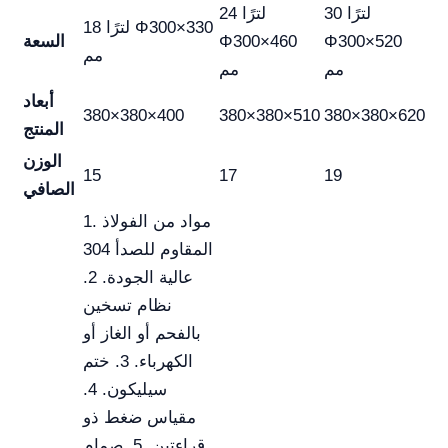
30 لترًا
24 لترًا
18 لترًا Φ300×330
Φ300×520
Φ300×460
السعة
مم
مم
مم
أبعاد
380×380×400
380×380×510
380×380×620
المنتج
الوزن
15
17
19
الصافي
1. مواد من الفولاذ
المقاوم للصدأ 304
عالية الجودة. 2.
نظام تسخين
بالفحم أو الغاز أو
الكهرباء. 3. ختم
سيليكون. 4.
مقياس ضغط ذو
قراءتين. 5. صمام