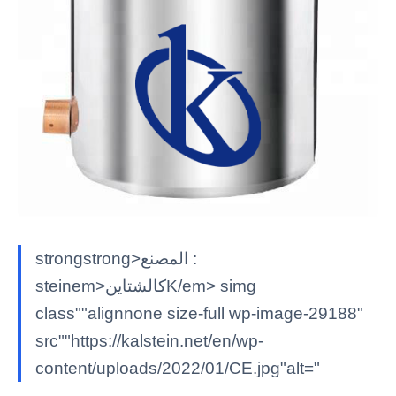
strongstrong>المصنع :
steinem>كالشتاينK/em> simg
class""alignnone size-full wp-image-29188"
src""https://kalstein.net/en/wp-
content/uploads/2022/01/CE.jpg"alt="