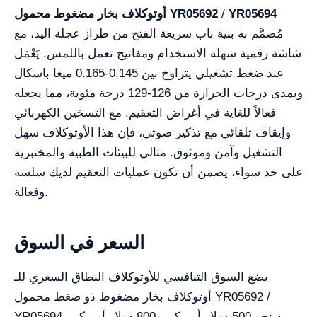
YR05694
/
أوتوكلاف بخار مضغوط محمول YR05692
مُصمَّم به بنية باب سريعة الفتح من طراز عجلة اليد، مع
شاشة رقمية سهلة الاستخدام ومفاتيح تعمل باللمس. يَعْمَل
عند ضغط تشغيلي يتراوح بين 0.145-0.165 ميغا باسكال
وبمدى درجات الحرارة من 126-129 درجة مئوية، مما يجعله
فعالاً للغاية في أغراض التعقيم. مع التسخين الكهربائي
وإيقاف تلقائي مع تذكير صوتي، فإن هذا الأوتوكلاف سهل
التشغيل وآمن وموثوق. مثالي للبيئات الطبية والمختبرية
على حد سواء، يضمن أن تكون عمليات التعقيم لديك سلسة
وفعالة.
السعر في السوق
يضع السوق التنافسي للأوتوكلاف النطاق السعري للـ
أوتوكلاف بخار مضغوط ذو ضغط محمول YR05692 /
YR05694 بين نحو 500 دولار أمريكي و800 دولار أمريكي.