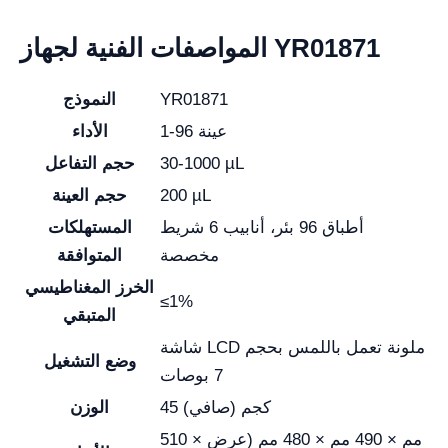
المواصفات الفنية لجهاز YR01871
YR01871
النموذج
1-96 عينة
الأداء
30-1000 µL
حجم التفاعل
200 µL
حجم العينة
أطباق 96 بئر، أنابيب 6 شريط
المستهلكات
مخصصة
المتوافقة
الخرز المغناطيسي
≤1%
المتبقي
شاشة LCD ملونة تعمل باللمس بحجم
وضع التشغيل
7 بوصات
45 كجم (صافي)
الوزن
510 مم × 490 مم × 480 مم (عرض ×