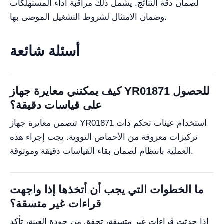
لضمان دقة النتائج. يشمل ذلك مراقبة أداء المستهلكات
وضمان الامتثال لشروط التشغيل الموصى بها.
أسئلة شائعة
كيف يمكنني معايرة جهاز YR01871 للحصول
على قياسات دقيقة؟
تتضمن معايرة جهاز YR01871 استخدام عينات تحكم ذات
تركيزات معروفة من الأحماض النووية. يجب إجراء هذه
العملية بانتظام لضمان بقاء القياسات دقيقة وموثوقة.
ما الخطوات التي يجب أن أتخذها إذا واجهت
قراءات غير متسقة؟
إذا حدثت قراءات غير متسقة، تحقق من جودة العينة، تأكد