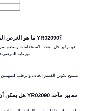
ما هو الغرض الرئيسي من تعليق السقف لوحدة العناية المركزة / وحدة العناية المركزة لحديثي الولادة YR02090؟
ورعاية المرضى في وحدات العناية المركزة. يعزز الكفاءة التشغيلية من خلال استيعاب المعدات الطبية واللوازم في تصميم مدمج.
يسمح تكوين القسم الجاف والرطب للمهنيين ال
هل يمكن أن يست