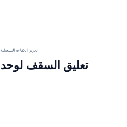
تعليق السقف لوحدة العناية المركزة / وحدة العناية المركزة لحديثي الولادة YR02090: تعزيز الكفاءة التشغيلية
تعليق السقف لوحدة ا