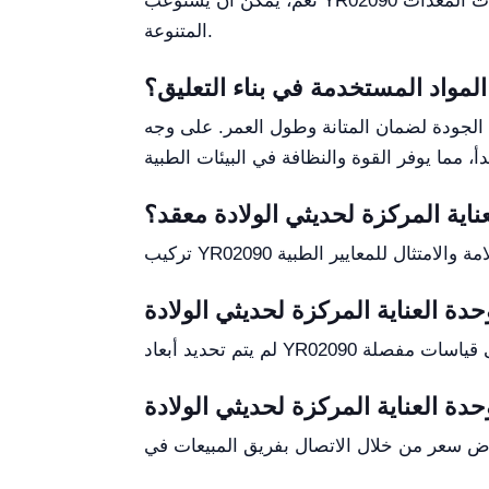
نعم، يمكن أن يستوعب YR02090 مآخذ الغاز وفقًا للمعايير الألمانية والبريطانية والأمريكية والأسترالية، مما يوفر مرونة للمرافق الطبية ذات متطلبات المعدات
المتنوعة.
المواد المستخدمة في بناء التعليق؟
ية الجودة لضمان المتانة وطول العمر. على وجه
اية المركزة لحديثي الولادة معقد؟