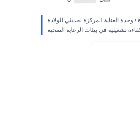
حديثي الولادة YR02090، المصمم لرعاية المرضى بشكل مثالي