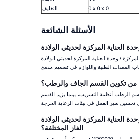
0 x 0 x 0
التغليف
الأسئلة الشائعة
 لحديثي الولادة YR02090 هو توفير حل متعدد الاستخدامات ومنظم لمراقبة
 من تكوين القسم الجاف والرطب؟
سم الرطب أنظمة التسريب، بينما يزيد القسم
ركزة لحديثي الولادة YR02090 معايير مآخذ
الغاز المختلفة؟