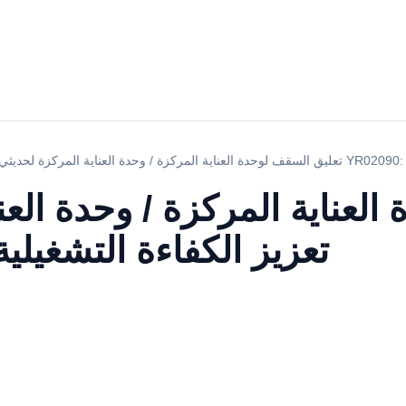
لعناية المركزة / وحدة العن
الولادة YR02090: تعزيز الكفاءة التشغيلية