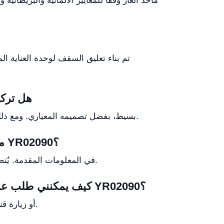
تم بناء تعليق السقف لوحدة العناية ال
هل تركي
تركيب YR02090 بسيط، بفضل تصميمه المعياري. ومع ذلك، يُوصى بأن يقوم محترفون مدربون بإجراء التركيب لضمان السلامة والامتثال للمعايير الطبية.
ما هي أبعاد تعليق السقف لوحدة العناية المركزة / وحدة العناية المركزة لحديثي الولادة YR02090؟
لم يتم تحديد أبعاد YR02090 في المعلومات المقدمة. يُنصح بالتشاور مع الشركة المصنعة أو مواصفات المنتج للحصول على قياسات مفصلة.
كيف يمكنني طلب عرض سعر لتعليق السقف لوحدة العناية المركزة / وحدة العناية المركزة لحديثي الولادة YR02090؟
يمكنك بسهولة طلب عرض سعر من خلال الاتصال بفريق المبيعات في Kalstein أو زيارة قنواتهم الرسمية لبدء استفسارك.