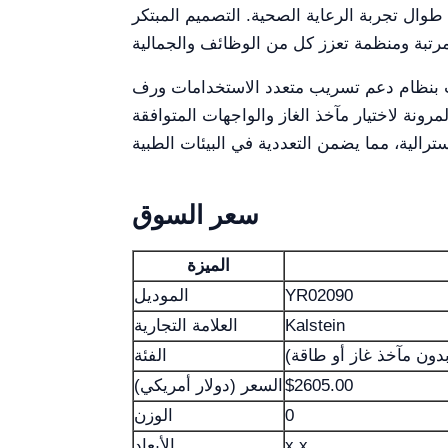
طوال تجربة الرعاية الصحية. التصميم المبتكر
طب بنظام دعم تسريب متعدد الاستخدامات ورف
مرونة لاختيار مآخذ الغاز والواجهات المتوافقة
سعر السوق
الميزة
YR02090
الموديل
Kalstein
العلامة التجارية
بدون مآخذ غاز أو طاقة)
الفئة
$2605.00
السعر (دولار أمريكي)
0
الوزن
x x
الأبعاد