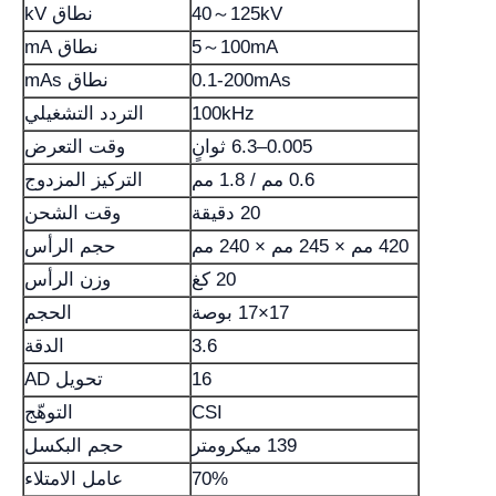
40～125kV
نطاق kV
5～100mA
نطاق mA
0.1-200mAs
نطاق mAs
100kHz
التردد التشغيلي
0.005–6.3 ثوانٍ
وقت التعرض
0.6 مم / 1.8 مم
التركيز المزدوج
20 دقيقة
وقت الشحن
420 مم × 245 مم × 240 مم
حجم الرأس
20 كغ
وزن الرأس
17×17 بوصة
الحجم
3.6
الدقة
16
تحويل AD
CSI
التوهّج
139 ميكرومتر
حجم البكسل
70%
عامل الامتلاء