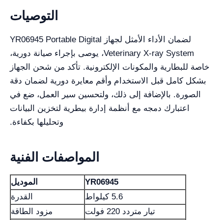
التوصيات
لضمان الأداء الأمثل لجهاز YR06945 Portable Digital
Veterinary X-ray System، يوصى بإجراء صيانة دورية،
خاصة للبطارية والمكونات الإلكترونية. تأكد من شحن الجهاز
بشكل كامل قبل الاستخدام وأقم معايرة دورية لضمان دقة
الصورة. بالإضافة إلى ذلك، ولتحسين سير العمل، ضع في
اعتبارك دمجه مع أنظمة إدارة بيطرية لتخزين البيانات
وتحليلها بكفاءة.
المواصفات الفنية
YR06945
الموديل
5.6 كيلواط
القدرة
تيار متردد 220 فولت
مزود الطاقة