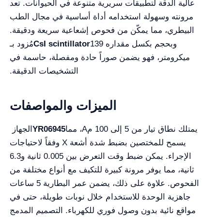
عالية الدقة لتطبيقات سريرية متنوعة في الحيوانات. تعد
مرونته وسهولة استخدامه أداة أساسية في مجال الطب
البيطري، مما يمكّن من فحوص إشعاعية سريعة ودقيقة.
وبحجم بكسل مقداره 139
CsI scintillator
مُزود بـ
ميكرومتر، فهو يضمن صوراً حادة ومفصلة، حاسمة في
التشخيصات الدقيقة.
الميزات والمواصفات
يمتلك نطاق تيار من 5 إلى 100 مA، مما
YR06945
الجهاز
يسمح للمختصين بضبط شدة أشعة X وفقاً لاحتياجات
الإجراء. يمكن ضبط وقت التعرض بين 0.005 ثانية و6.3
ثانية، مما يوفر مرونة كبيرة للتكيف مع أنواع مختلفة من
الفحوص. علاوة على ذلك، يضمن عمر البطارية 5 ساعات
جاهزية الوحدة للاستخدام خلال نوبات طويلة، حتى في
مواقع نائية بدون وصول فوري للكهرباء. التصميم المدمج