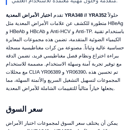
متقدمة وحلول مهنية معتمدة للاستخدام العلمي.
حلولاً
اختبار الأمراض المعدية YRA348 // YRA352
تقدم
متطورة للكشف عن علامات الأمراض المعدية مثل HBeAg
و HBeAb و HBcAb و Anti-HCV و Anti-TP. باستخدام تقنية
الكيمياء الضوئية المتقدمة، تضمن هذه مجموعات المعايرة
حساسية عالية وثباتاً. مصنوعة من كرات مغناطيسية مسجلة
ببراءة اختراع ونظام فصل مغناطيسي فريد، تضمن الدقة
مع توفير تجربة آمنة وسهلة الاستخدام. مصممة للاستخدام
مع محللات CLIA YR06389 و YR06390، تم تحسين هذه
المجموعات لتسهيل التشغيل السريع والأتمتة السهلة، مما
يجعلها خياراً مثالياً للتقييمات الشاملة للأمراض المعدية.
سعر السوق
يمكن أن يختلف سعر السوق لمجموعات اختبار الأمراض