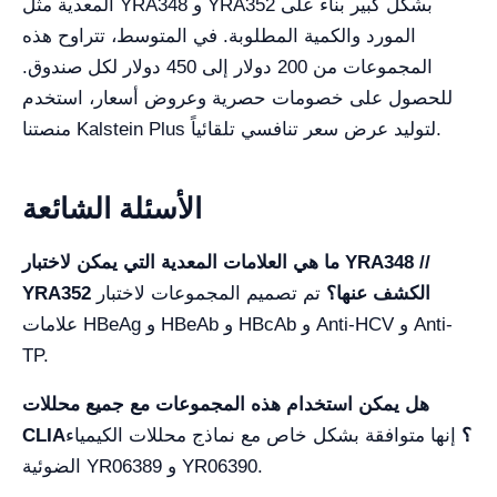
المعدية مثل YRA348 و YRA352 بشكل كبير بناءً على
المورد والكمية المطلوبة. في المتوسط، تتراوح هذه
المجموعات من 200 دولار إلى 450 دولار لكل صندوق.
للحصول على خصومات حصرية وعروض أسعار، استخدم
منصتنا Kalstein Plus لتوليد عرض سعر تنافسي تلقائياً.
الأسئلة الشائعة
ما هي العلامات المعدية التي يمكن لاختبار YRA348 //
YRA352 الكشف عنها؟
تم تصميم المجموعات لاختبار
علامات HBeAg و HBeAb و HBcAb و Anti-HCV و Anti-
TP.
هل يمكن استخدام هذه المجموعات مع جميع محللات
CLIA؟
إنها متوافقة بشكل خاص مع نماذج محللات الكيمياء
الضوئية YR06389 و YR06390.