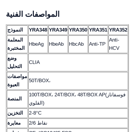
المواصفات الفنية
YRA352
YRA351
YRA350
YRA349
YRA348
النموذج
Anti-
المعلمة
HbeAg
HbeAb
HbcAb
Anti-TP
HCV
المختبرة
وضع
CLIA
التحليل
مواصفات
50T/BOX،
العبوة
100T/BOX، 24T/BOX، 48T/BOX AP(فوسفاتاز
المنصة
القلوي)
2-8°C
التخزين
2/6 نقاط
معايرة