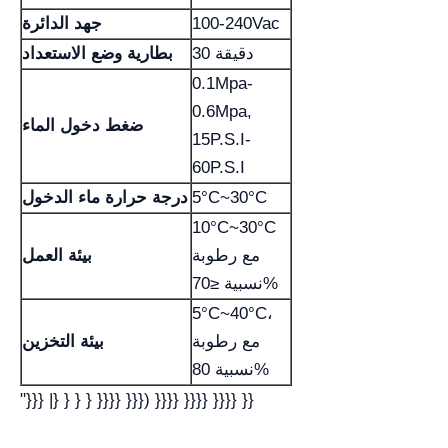
100-240Vac
جهد الدائرة
30 دقيقة
بطارية وضع الاستعداد
0.1Mpa-
0.6Mpa,
ضغط دخول الماء
15P.S.I-
60P.S.I
5°C~30°C
درجة حرارة ماء الدخول
10°C~30°C
مع رطوبة
بيئة العمل
نسبية ≤70%
5°C~40°C،
مع رطوبة
بيئة التخزين
نسبية 80%
"}}} |} } } } }}}} }}}) }}}} }}}} }}}} }}