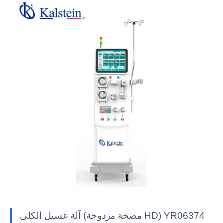
آلة غسيل الكلى (مضخة مزدوجة HD) YR06374