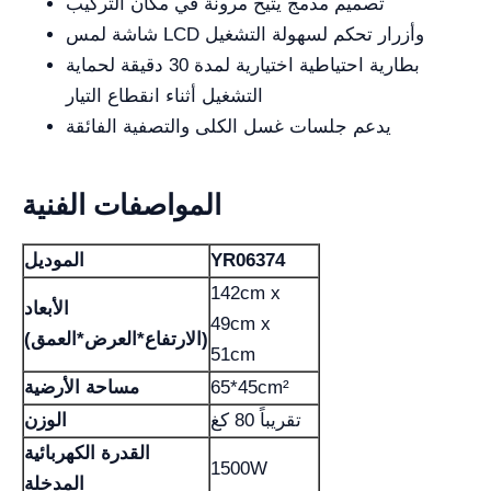
تصميم مدمج يتيح مرونة في مكان التركيب
شاشة لمس LCD وأزرار تحكم لسهولة التشغيل
بطارية احتياطية اختيارية لمدة 30 دقيقة لحماية
التشغيل أثناء انقطاع التيار
يدعم جلسات غسل الكلى والتصفية الفائقة
المواصفات الفنية
YR06374
الموديل
142cm x
الأبعاد
49cm x
(الارتفاع*العرض*العمق)
51cm
65*45cm²
مساحة الأرضية
تقريباً 80 كغ
الوزن
القدرة الكهربائية
1500W
المدخلة