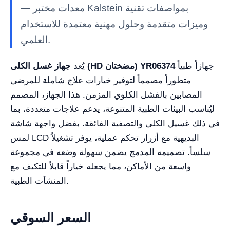
— معدات مختبر Kalstein بمواصفات تقنية
وميزات متقدمة وحلول مهنية معتمدة للاستخدام
العلمي.
جهازاً طبياً
جهاز غسل الكلى (HD مضختان) YR06374
يُعد
متطوراً مصمماً لتوفير خيارات علاج شاملة للمرضى
المصابين بالفشل الكلوي المزمن. هذا الجهاز، المصمم
ليُناسب البيئات الطبية المتنوعة، يدعم علاجات متعددة، بما
في ذلك غسيل الكلى والتصفية الفائقة. بفضل واجهة شاشة
لمس LCD البديهية مع أزرار تحكم عملية، يوفر تشغيلاً
سلساً. تصميمه المدمج يضمن سهولة وضعه في مجموعة
واسعة من الأماكن، مما يجعله خياراً قابلاً للتكيف مع
المنشآت الطبية.
السعر السوقي