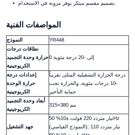
تصميم مقسم مبتكر يوفر مرونة في الاستخدام.
المواصفات الفنية
YR448
النموذج
نطاقات درجات
0 إلى -20 درجة مئوية
حرارة وحدة التجميد
الكريوجينية
درجة الحرارة التشغيلية المثلى تقريباً
إعدادات درجة
-10 درجات مئوية، والحرارة تحت
حرارة الوحدة
حماية التأخير
الكريوجينية
أبعاد وحدة التجميد
315×380 مم
الكريوجينية
تيار متردد 220 فولت ±10% 50Hz
(النموذج القياسي); تيار متردد 110
جهد التشغيل