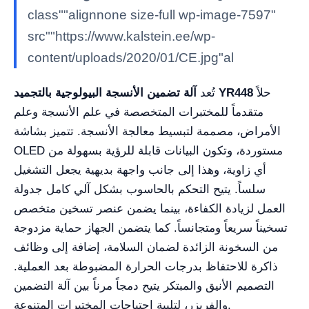
class""alignnone size-full wp-image-7597"
src""https://www.kalstein.ee/wp-
content/uploads/2020/01/CE.jpg"al
حلاً
آلة تضمين الأنسجة البيولوجية بالتجميد YR448
تُعد
متقدماً للمختبرات المتخصصة في علم الأنسجة وعلم
الأمراض، مصممة لتبسيط معالجة الأنسجة. تتميز بشاشة
OLED مستوردة، وتكون البيانات قابلة للرؤية بسهولة من
أي زاوية، وهذا إلى جانب واجهة بديهية يجعل التشغيل
سلساً. يتيح التحكم بالحاسوب بشكل آلي كامل جدولة
العمل لزيادة الكفاءة، بينما يضمن عنصر تسخين متخصص
تسخيناً سريعاً ومتجانساً. كما يتضمن الجهاز حماية مزدوجة
من السخونة الزائدة لضمان السلامة، إضافة إلى وظائف
ذاكرة للاحتفاظ بدرجات الحرارة المضبوطة بعد العملية.
التصميم الأنيق والمبتكر يتيح دمجاً مرناً بين آلة التضمين
والفريزر، لتلبية احتياجات المختبرات المتنوعة.