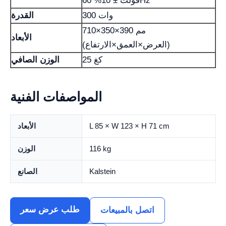
فولت ± 10% 60Hz
300 وات
القدرة
710×350×390 مم
الأبعاد
(العرض×العمق×الارتفاع)
25 كغ
الوزن الصافي
المواصفات الفنية
L 85 × W 123 × H 71 cm
الأبعاد
116 kg
الوزن
Kalstein
الصانع
طلب عرض سعر
اتصل بالمبيعات